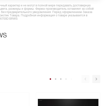
ный характер и не могут в полной мере передавать достоверную
 цвета, размеры и формы. Фирма-производитель оставляет за собой
ра без предварительного уведомления. Перед оформлением Заказа
еристик Товара. Подробная информация о товаре указывается в
DA6700D BRWS
RWS