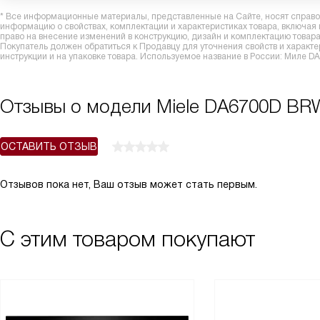
* Все информационные материалы, представленные на Сайте, носят справоч
информацию о свойствах, комплектации и характеристиках товара, включая
право на внесение изменений в конструкцию, дизайн и комплектацию това
Покупатель должен обратиться к Продавцу для уточнения свойств и характ
инструкции и на упаковке товара. Используемое название в России: Миле 
Отзывы о модели Miele DA6700D B
ОСТАВИТЬ ОТЗЫВ
Отзывов пока нет, Ваш отзыв может стать первым.
С этим товаром покупают