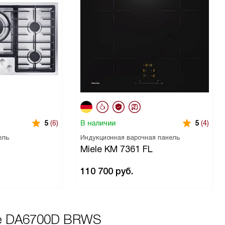
В наличии
5
(6)
5
(4)
ель
Индукционная варочная панель
Miele KM 7361 FL
110 700
руб.
le DA6700D BRWS