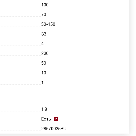
100
70
50-150
33
4
230
50
10
1
1.8
Есть
28670035RU