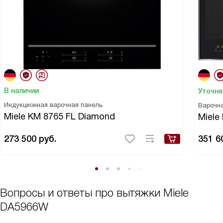
В наличии
Уточня
Индукционная варочная панель
Варочн
Miele KM 8765 FL Diamond
Miele
273 500
руб.
351 6
Вопросы и ответы про вытяжки Miele
DA5966W