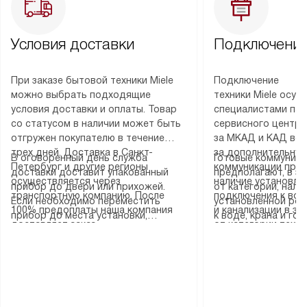
Условия доставки
Подключение
При заказе бытовой техники Miele
Подключение
можно выбрать подходящие
техники Miele осу
условия доставки и оплаты. Товар
специалистами пар
со статусом в наличии может быть
сервисного центра
отгружен покупателю в течение
за МКАД и КАД во
трех дней. Доставка в Санкт-
за дополнительную
В оговоренный день служба
Готовые коммуника
Петербург и другие регионы
коммуникации пре
доставки доставит упакованный
предполагают, в з
осуществляется через
наличие установле
прибор до двери или прихожей.
от категории, нали
транспортную компанию. После
подключения к во
Если необходимо переместить
установленной роз
100% предоплаты наша компания
и канализации в з
прибор до места установки,
к воде, крана и го
доставляет заказ
от категории техн
пожалуйста, предварительно
слива. Стандартна
до представительства
дополнительных ус
уточните это с менеджером.
включает в себя: с
транспортной компании в городе
определяется согл
За данную услугу взимается
транспортировочны
Москва. Пожалуйста, уточняйте
который можно по
дополнительная плата. Важно
разблокировку при
условия доставки у менеджера при
на нашем сайте в 
учитывать, что если размеры
соединение отдель
оформлении заказа.
«Подключение».
прибора не позволяют ему пройти
монтаж техники в 