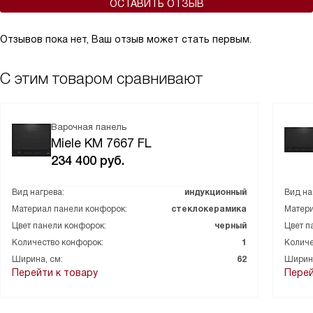
ОСТАВИТЬ ОТЗЫВ
Отзывов пока нет, Ваш отзыв может стать первым.
С этим товаром сравнивают
Варочная панель
Miele KM 7667 FL
234 400
руб.
Вид нагрева:
индукционный
Вид на
Материал панели конфорок:
стеклокерамика
Матери
Цвет панели конфорок:
черный
Цвет п
Количество конфорок:
1
Количе
Ширина, см:
62
Ширина
Перейти к товару
Перей