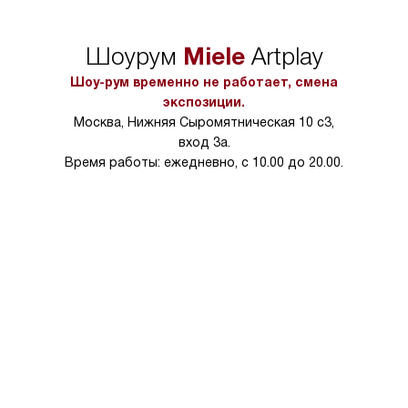
в нужное место, учитывая размеры
и перевешивание д
упаковки или без нее.
выполнения специа
Miele
Шоурум
Artplay
в условиях повыше
тарифы на услуги 
Шоу-рум временно не работает, смена
на 30%.
экспозиции.
Москва, Нижняя Сыромятническая 10 с3,
вход 3а.
Время работы: ежедневно, с 10.00 до 20.00.