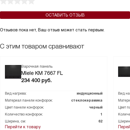
ОСТАВИТЬ ОТЗЫВ
Отзывов пока нет, Ваш отзыв может стать первым.
С этим товаром сравнивают
Варочная панель
Miele KM 7667 FL
234 400
руб.
Вид нагрева:
индукционный
Вид на
Материал панели конфорок:
стеклокерамика
Матери
Цвет панели конфорок:
черный
Цвет п
Количество конфорок:
1
Количе
Ширина, см:
62
Ширина
Перейти к товару
Перей