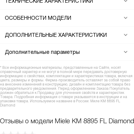
ТЕХНИЧЕСКИЕ ХАРАКТЕРИСТИКИ
ОСОБЕННОСТИ МОДЕЛИ
ДОПОЛНИТЕЛЬНЫЕ ХАРАКТЕРИСТИКИ
Дополнительные параметры
* Все информационные материалы, представленные на Сайте, носят
справочный характер и не могут в полной мере передавать достоверную
информацию о свойствах, комплектации и характеристиках товара, включая
цвета, размеры и формы. Фирма-производитель оставляет за собой право
на внесение изменений в конструкцию, дизайн и комплектацию товара без
предварительного уведомления. Перед оформлением Заказа Покупатель
должен обратиться к Продавцу для уточнения свойств и характеристик
Товара. Подробная информация о товаре указывается в инструкции и на
упаковке товара. Используемое название в России: Миле KM 8895 FL
Diamond
Отзывы о модели Miele KM 8895 FL Diamond