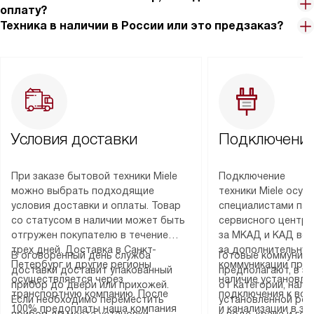
оплату?
Техника в наличии в России или это предзаказ?
Условия доставки
Подключение
При заказе бытовой техники Miele
Подключение
можно выбрать подходящие
техники Miele осу
условия доставки и оплаты. Товар
специалистами пар
со статусом в наличии может быть
сервисного центра
отгружен покупателю в течение
за МКАД и КАД во
трех дней. Доставка в Санкт-
за дополнительную
В оговоренный день служба
Готовые коммуника
Петербург и другие регионы
коммуникации пре
доставки доставит упакованный
предполагают, в з
осуществляется через
наличие установле
прибор до двери или прихожей.
от категории, нали
транспортную компанию. После
подключения к во
Если необходимо переместить
установленной роз
100% предоплаты наша компания
и канализации в з
прибор до места установки,
к воде, крана и го