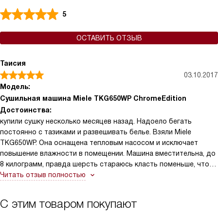
5
ОСТАВИТЬ ОТЗЫВ
Таисия
03.10.2017
Модель:
Сушильная машина Miele TKG650WP ChromeEdition
Достоинства:
купили сушку несколько месяцев назад. Надоело бегать
постоянно с тазиками и развешивать белье. Взяли Miele
TKG650WP. Она оснащена тепловым насосом и исключает
повышение влажности в помещении. Машина вместительна, до
8 килограмм, правда шерсть стараюсь класть поменьше, чтоб
лучше просохла. Есть функция «теплый обдув» для сушки
Читать отзыв полностью
объемных вещей: подушек, одеял, пуховиков. А современный,
лаконичный дизайн сам говорит о себе. Вообщем, это не
С этим товаром покупают
сушка, а мечта!!!