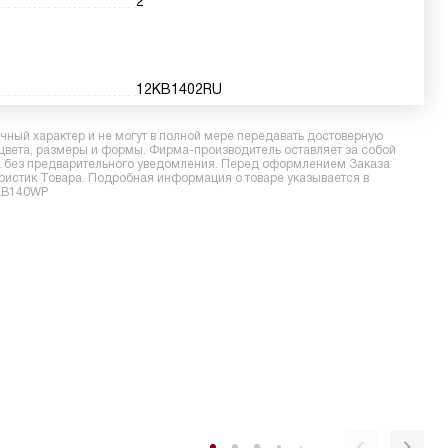
2
12KB1402RU
ный характер и не могут в полной мере передавать достоверную
 цвета, размеры и формы. Фирма-производитель оставляет за собой
ра без предварительного уведомления. Перед оформлением Заказа
еристик Товара. Подробная информация о товаре указывается в
TKB140WP