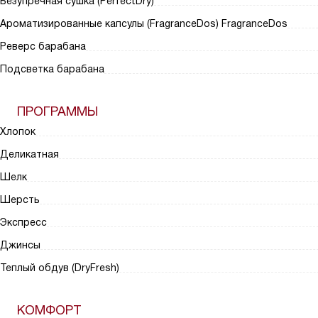
Безупречная сушка (PerfectDry)
Ароматизированные капсулы (FragranceDos) FragranceDos
Реверс барабана
Подсветка барабана
ПРОГРАММЫ
Хлопок
Деликатная
Шелк
Шерсть
Экспресс
Джинсы
Теплый обдув (DryFresh)
КОМФОРТ