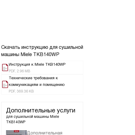
Скачать инструкцию для сушильной
машины
Miele TKB140WP
Инструкция к Miele TKB140WP
PDF, 2.96 MB
Технические требования к
коммуникациям и помещению
PDF, 369.36 KB
Дополнительные услуги
для сушильной машины
Miele
TKB140WP
Дополнительная