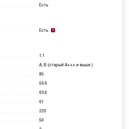
Есть
Есть
1.1
A, B (старый A+++ и выше )
85
59.6
63.6
61
220
50