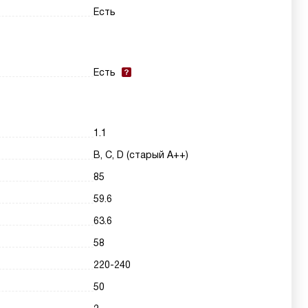
Есть
Есть
1.1
B, C, D (старый A++)
85
59.6
63.6
58
220-240
50