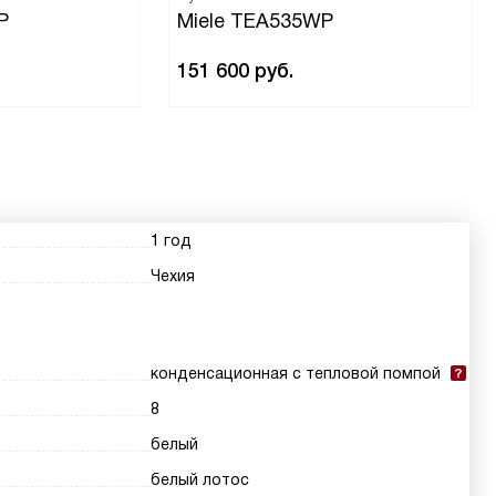
P
Miele TEA535WP
151 600
руб.
1 год
Чехия
конденсационная с тепловой помпой
8
белый
белый лотос