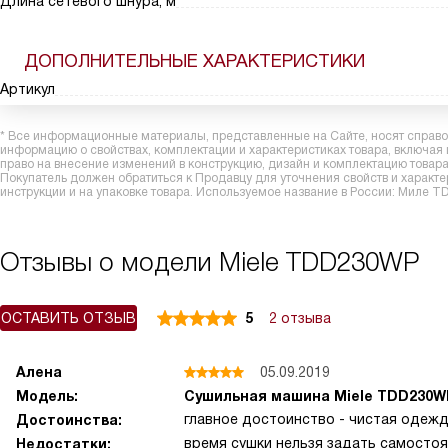
Длина сетевого шнура, м
ДОПОЛНИТЕЛЬНЫЕ ХАРАКТЕРИСТИКИ
Артикул
* Все информационные материалы, представленные на Сайте, носят справоч
информацию о свойствах, комплектации и характеристиках товара, включая
право на внесение изменений в конструкцию, дизайн и комплектацию това
Покупатель должен обратиться к Продавцу для уточнения свойств и характ
инструкции и на упаковке товара. Используемое название в России: Миле 
Отзывы о модели Miele TDD230WP
ОСТАВИТЬ ОТЗЫВ
5
2 отзыва
Алена
05.09.2019
Модель:
Сушильная машина Miele TDD230WP
главное достоинство - чистая одежд
Достоинства:
время сушки нельзя задать самостоя
Недостатки: