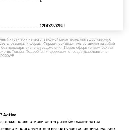
2
12DD2302RU
ный характер и не могут в полной мере передавать достоверную
 цвета, размеры и формы. Фирма-производитель оставляет за собой
ра без предварительного уведомления. Перед оформлением Заказа
еристик Товара. Подробная информация о товаре указывается в
TDD230WP
 Active
а, даже после стирки она «грязной» оказывается
тельно к программе, все высчитывается индивидуально