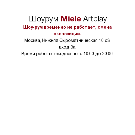
в нужное место, учитывая размеры
и перевешивание д
упаковки или без нее.
выполнения специа
Miele
Шоурум
Artplay
в условиях повыше
тарифы на услуги 
Шоу-рум временно не работает, смена
на 30%.
экспозиции.
Москва, Нижняя Сыромятническая 10 с3,
вход 3а.
Время работы: ежедневно, с 10.00 до 20.00.