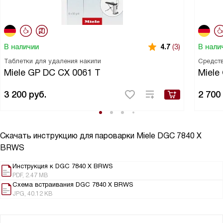
В наличии
В нали
4.7
(3)
Таблетки для удаления накипи
Средств
Miele GP DC CX 0061 T
Miele
3 200
руб.
2 700
Скачать инструкцию для пароварки
Miele DGC 7840 X
BRWS
Инструкция к DGC 7840 X BRWS
PDF, 2.47 MB
Схема встраивания DGC 7840 X BRWS
JPG, 40.12 KB