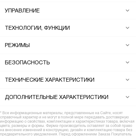
УПРАВЛЕНИЕ
ТЕХНОЛОГИИ, ФУНКЦИИ
РЕЖИМЫ
БЕЗОПАСНОСТЬ
ТЕХНИЧЕСКИЕ ХАРАКТЕРИСТИКИ
ДОПОЛНИТЕЛЬНЫЕ ХАРАКТЕРИСТИКИ
* Все информационные материалы, представленные на Сайте, носят
справочный характер и не могут в полной мере передавать достоверную
информацию о свойствах, комплектации и характеристиках товара, включая
цвета, размеры и формы. Фирма-производитель оставляет за собой право
на внесение изменений в конструкцию, дизайн и комплектацию товара без
предварительного уведомления. Перед оформлением Заказа Покупатель