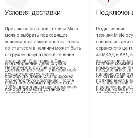
Условия доставки
Подключение
При заказе бытовой техники Miele
Подключение
можно выбрать подходящие
техники Miele осу
условия доставки и оплаты. Товар
специалистами пар
со статусом в наличии может быть
сервисного центра
отгружен покупателю в течение
за МКАД и КАД во
трех дней. Доставка в Санкт-
за дополнительную
В оговоренный день служба
Готовые коммуника
Петербург и другие регионы
коммуникации пре
доставки доставит упакованный
предполагают, в з
осуществляется через
наличие установле
прибор до двери или прихожей.
от категории, нали
транспортную компанию. После
подключения к во
Если необходимо переместить
установленной роз
100% предоплаты наша компания
и канализации в з
прибор до места установки,
к воде, крана и го
доставляет заказ
от категории техн
пожалуйста, предварительно
слива. Стандартна
до представительства
дополнительных ус
уточните это с менеджером.
включает в себя: с
транспортной компании в городе
определяется согл
За данную услугу взимается
транспортировочны
Москва. Пожалуйста, уточняйте
который можно по
дополнительная плата. Важно
разблокировку при
условия доставки у менеджера при
на нашем сайте в 
учитывать, что если размеры
соединение отдель
оформлении заказа.
«Подключение».
прибора не позволяют ему пройти
монтаж техники в 
через дверной проем, сотрудники
на место с проверк