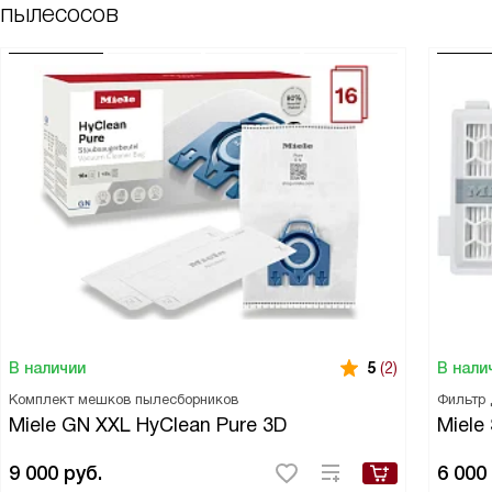
пылесосов
В наличии
В нали
5
(2)
Комплект мешков пылесборников
Фильтр 
Miele GN XXL HyClean Pure 3D
Miele
9 000
руб.
6 000