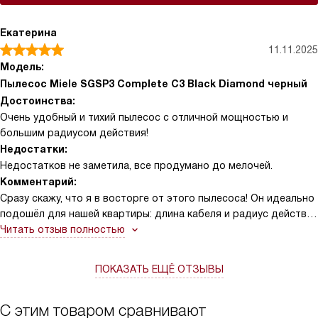
Екатерина
11.11.2025
Модель:
Пылесос Miele SGSP3 Complete C3 Black Diamond черный
Достоинства:
Очень удобный и тихий пылесос с отличной мощностью и
большим радиусом действия!
Недостатки:
Недостатков не заметила, все продумано до мелочей.
Комментарий:
Сразу скажу, что я в восторге от этого пылесоса! Он идеально
подошёл для нашей квартиры: длина кабеля и радиус действия
позволяют свободно убирать даже самые дальние углы без
Читать отзыв полностью
постоянного переключения розеток. Особенно мне нравится,
что пылесос работает очень тихо — это редкость, и теперь
ПОКАЗАТЬ ЕЩЁ ОТЗЫВЫ
уборка не превращается в шумный марафон. Удобная
эргономичная ручка делает переноску лёгкой, а колёсики не
царапают пол, что для меня важно, так как у нас ламинат.
С этим товаром сравнивают