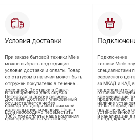
Условия доставки
Подключение
При заказе бытовой техники Miele
Подключение
можно выбрать подходящие
техники Miele осу
условия доставки и оплаты. Товар
специалистами пар
со статусом в наличии может быть
сервисного центра
отгружен покупателю в течение
за МКАД и КАД во
трех дней. Доставка в Санкт-
за дополнительную
В оговоренный день служба
Готовые коммуника
Петербург и другие регионы
коммуникации пре
доставки доставит упакованный
предполагают, в з
осуществляется через
наличие установле
прибор до двери или прихожей.
от категории, нали
транспортную компанию. После
подключения к во
Если необходимо переместить
установленной роз
100% предоплаты наша компания
и канализации в з
прибор до места установки,
к воде, крана и го
доставляет заказ
от категории техн
пожалуйста, предварительно
слива. Стандартна
до представительства
дополнительных ус
уточните это с менеджером.
включает в себя: с
транспортной компании в городе
определяется согл
За данную услугу взимается
транспортировочны