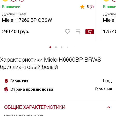
В наличии
В нали
5
(7)
Духовой шкаф
Духово
Miele H 7262 BP OBSW
Miele
240 400
руб.
175 4
Характеристики
Miele H6660BP BRWS
бриллиантовый белый
1 год
Гарантия
Германия
Страна производства
ОБЩИЕ ХАРАКТЕРИСТИКИ