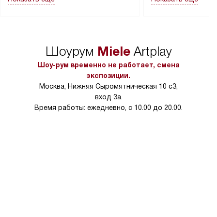
в гарантийном ремонте в будущем.
не включаются: пр
Перед заказом удостоверьтесь, что
коммуникаций, рас
сможете переместить прибор
материалы, навеш
в нужное место, учитывая размеры
и перевешивание д
упаковки или без нее.
выполнения специа
Miele
Шоурум
Artplay
в условиях повыше
тарифы на услуги 
Шоу-рум временно не работает, смена
на 30%.
экспозиции.
Москва, Нижняя Сыромятническая 10 с3,
вход 3а.
Время работы: ежедневно, с 10.00 до 20.00.