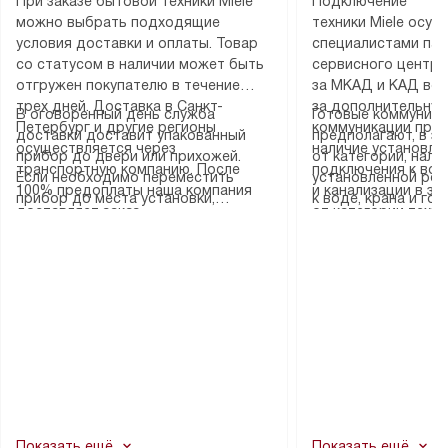
При заказе бытовой техники Miele
Подключение
можно выбрать подходящие
техники Miele осу
условия доставки и оплаты. Товар
специалистами пар
со статусом в наличии может быть
сервисного центра
отгружен покупателю в течение
за МКАД и КАД во
трех дней. Доставка в Санкт-
за дополнительную
В оговоренный день служба
Готовые коммуника
Петербург и другие регионы
коммуникации пре
доставки доставит упакованный
предполагают, в з
осуществляется через
наличие установле
прибор до двери или прихожей.
от категории, нали
транспортную компанию. После
подключения к во
Если необходимо переместить
установленной роз
100% предоплаты наша компания
и канализации в з
прибор до места установки,
к воде, крана и го
доставляет заказ
от категории техн
пожалуйста, предварительно
слива. Стандартна
до представительства
дополнительных ус
уточните это с менеджером.
включает в себя: с
транспортной компании в городе
определяется согл
За данную услугу взимается
транспортировочны
Москва. Пожалуйста, уточняйте
который можно по
дополнительная плата. Важно
разблокировку при
условия доставки у менеджера при
на нашем сайте в 
учитывать, что если размеры
соединение отдель
оформлении заказа.
«Подключение».
прибора не позволяют ему пройти
монтаж техники в 
через дверной проем, сотрудники
на место с проверк
транспортной службы не могут
подключение к су
демонтировать дверцы, ручки или
коммуникациям, пе
другие выступающие элементы, так
и консультацию по 
как это может привести к отказу
В стандартную уст
Показать ещё
Показать ещё