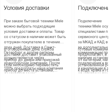
Условия доставки
Подключение
При заказе бытовой техники Miele
Подключение
можно выбрать подходящие
техники Miele осу
условия доставки и оплаты. Товар
специалистами пар
со статусом в наличии может быть
сервисного центра
отгружен покупателю в течение
за МКАД и КАД во
трех дней. Доставка в Санкт-
за дополнительную
В оговоренный день служба
Готовые коммуника
Петербург и другие регионы
коммуникации пре
доставки доставит упакованный
предполагают, в з
осуществляется через
наличие установле
прибор до двери или прихожей.
от категории, нали
транспортную компанию. После
подключения к во
Если необходимо переместить
установленной роз
100% предоплаты наша компания
и канализации в з
прибор до места установки,
к воде, крана и го
доставляет заказ
от категории техн
пожалуйста, предварительно
слива. Стандартна
до представительства
дополнительных ус
уточните это с менеджером.
включает в себя: с
транспортной компании в городе
определяется согл
За данную услугу взимается
транспортировочны
Москва. Пожалуйста, уточняйте
который можно по
дополнительная плата. Важно
разблокировку при
условия доставки у менеджера при
на нашем сайте в 
учитывать, что если размеры
соединение отдель
оформлении заказа.
«Подключение».
прибора не позволяют ему пройти
монтаж техники в 
через дверной проем, сотрудники
на место с проверк