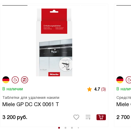
В наличии
В нали
4.7
(3)
Таблетки для удаления накипи
Средств
Miele GP DC CX 0061 T
Miele
3 200
руб.
2 700