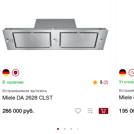
Уточня
В наличии
5
(2)
Встраи
Встраиваемая вытяжка
Miele
Miele DA 2628 CLST
286 000
руб.
195 0