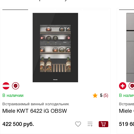
В наличии
В нали
5
(5)
Встраиваемый винный холодильник
Встраи
Miele KWT 6422 iG OBSW
Miele
422 500
руб.
519 6