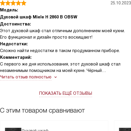
25.10.2023
Модель:
Духовой шкаф Miele H 2860 B OBSW
Достоинства:
Этот духовой шкаф стал отличным дополнением моей кухни.
Его функционал и дизайн просто восхищают!
Недостатки:
Сложно найти недостатки в таком продуманном приборе.
Комментарий:
С первого же дня использования, этот духовой шкаф стал
незаменимым помощником на моей кухне. Чёрный
обсидиановый цвет придает ему элегантности и стиля.
Читать отзыв полностью
Используя его, я чувствую себя настоящим шеф-поваром!
ПОКАЗАТЬ ЕЩЁ ОТЗЫВЫ
Особенно мне нравится его объем - 76 литров. Это позволяет
готовить сразу несколько блюд, благодаря пяти уровням
приготовления. И все они получаются идеальными! Индикация
С этим товаром сравнивают
фактической температуры помогает контролировать процесс
приготовления, а быстрый разогрев экономит время.
Духовой шкаф