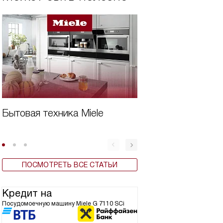
Бытовая техника Miele
Дешевая встроен
для кухни
ПОСМОТРЕТЬ ВСЕ СТАТЬИ
Кредит на
Посудомоечную машину Miele G 7110 SCi