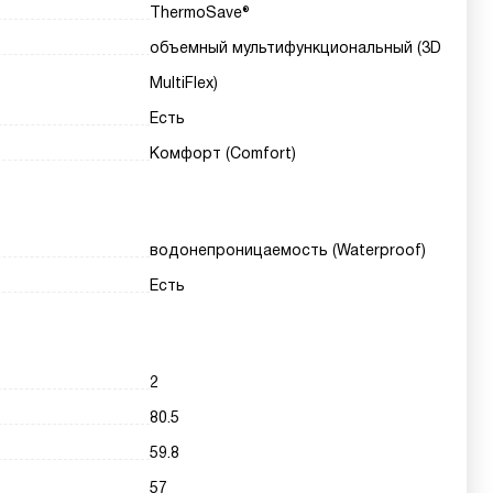
ThermoSave®
объемный мультифункциональный (3D
MultiFlex)
Есть
Комфорт (Comfort)
водонепроницаемость (Waterproof)
Есть
2
80.5
59.8
57