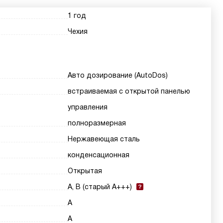
1 год
Чехия
Авто дозирование (AutoDos)
встраиваемая с открытой панелью
управления
полноразмерная
Нержавеющая сталь
конденсационная
Открытая
A, B (старый A+++)
A
A