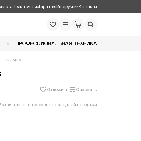
оплата
Подключение
Гарантия
Инструкции
Контакты
Я
ПРОФЕССИОНАЛЬНАЯ ТЕХНИКА
10 SCi AutoDos
s
Отложить
Сравнить
йствительна на момент последней продажи