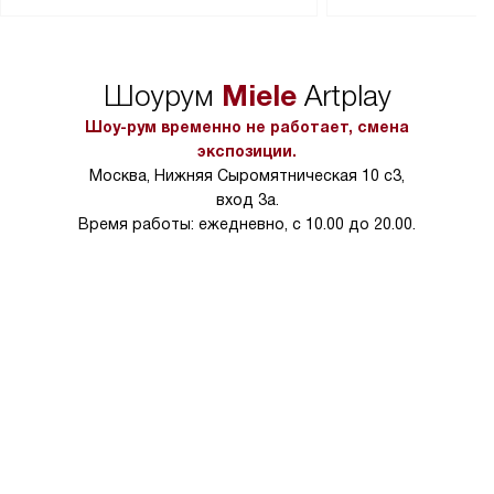
Перед заказом удостоверьтесь, что
коммуникаций, рас
сможете переместить прибор
материалы, навеш
в нужное место, учитывая размеры
и перевешивание д
упаковки или без нее.
выполнения специа
Miele
Шоурум
Artplay
в условиях повыше
тарифы на услуги 
Шоу-рум временно не работает, смена
на 30%.
экспозиции.
Москва, Нижняя Сыромятническая 10 с3,
вход 3а.
Время работы: ежедневно, с 10.00 до 20.00.