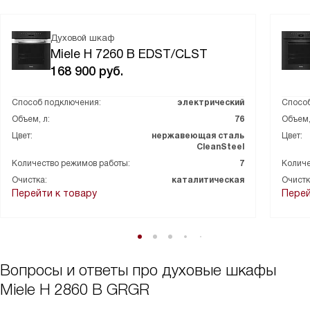
Духовой шкаф
Miele H 7260 B EDST/CLST
168 900
руб.
Способ подключения:
электрический
Способ
Объем, л:
76
Объем,
Цвет:
нержавеющая сталь
Цвет:
CleanSteel
Количество режимов работы:
7
Количе
Очистка:
каталитическая
Очистк
Перейти к товару
Перей
Вопросы и ответы про духовые шкафы
Miele H 2860 B GRGR