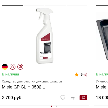
В наличии
В нали
5
(5)
Средство для очистки духовых шкафов
Универс
Miele GP CL H 0502 L
Miele
2 700
руб.
18 00