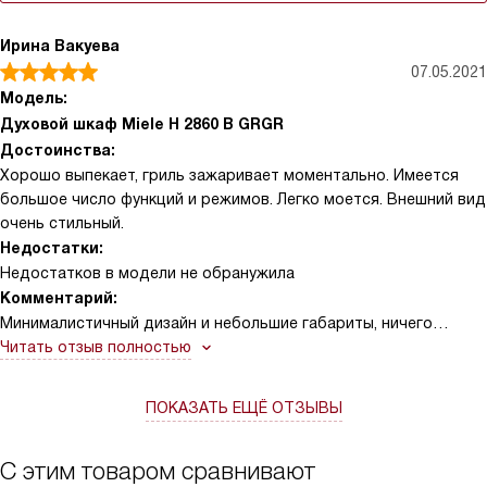
Ирина Вакуева
07.05.2021
Модель:
Духовой шкаф Miele H 2860 B GRGR
Достоинства:
Хорошо выпекает, гриль зажаривает моментально. Имеется
большое число функций и режимов. Легко моется. Внешний вид
очень стильный.
Недостатки:
Недостатков в модели не обранужила
Комментарий:
Минималистичный дизайн и небольшие габариты, ничего
лишнего - только великолепные блюда, которые получатся
Читать отзыв полностью
даже у тех, кто не умеет совсем готовить.
ПОКАЗАТЬ ЕЩЁ ОТЗЫВЫ
С этим товаром сравнивают