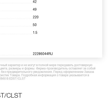
42
49
220
50
1.5
22286044RU
ный характер и не могут в полной мере передавать достоверную
 цвета, размеры и формы. Фирма-производитель оставляет за собой
ра без предварительного уведомления. Перед оформлением Заказа
еристик Товара. Подробная информация о товаре указывается в
 2860 B EDST/CLST
ST/CLST