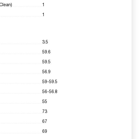
Clean)
1
1
3.5
59.6
59.5
56.9
59-59.5
56-56.8
55
73
67
69