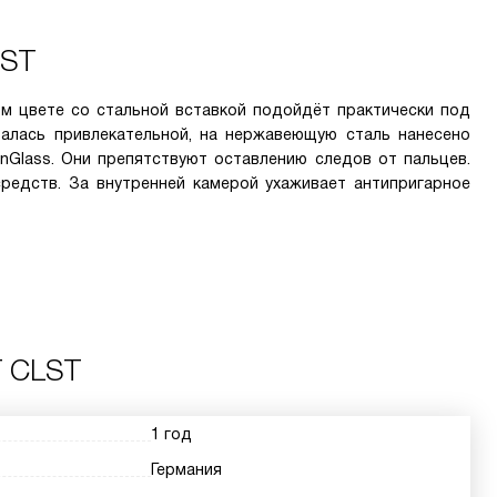
LST
м цвете со стальной вставкой подойдёт практически под
валась привлекательной, на нержавеющую сталь нанесено
anGlass. Они препятствуют оставлению следов от пальцев.
редств. За внутренней камерой ухаживает антипригарное
T CLST
1 год
Германия