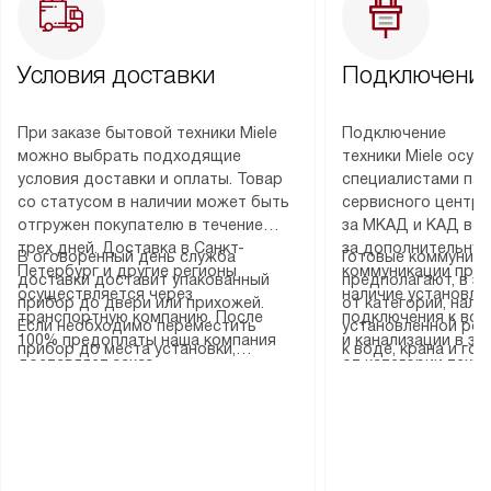
Условия доставки
Подключение
При заказе бытовой техники Miele
Подключение
можно выбрать подходящие
техники Miele осу
условия доставки и оплаты. Товар
специалистами пар
со статусом в наличии может быть
сервисного центра
отгружен покупателю в течение
за МКАД и КАД во
трех дней. Доставка в Санкт-
за дополнительную
В оговоренный день служба
Готовые коммуника
Петербург и другие регионы
коммуникации пре
доставки доставит упакованный
предполагают, в з
осуществляется через
наличие установле
прибор до двери или прихожей.
от категории, нали
транспортную компанию. После
подключения к во
Если необходимо переместить
установленной роз
100% предоплаты наша компания
и канализации в з
прибор до места установки,
к воде, крана и го
доставляет заказ
от категории техн
пожалуйста, предварительно
слива. Стандартна
до представительства
дополнительных ус
уточните это с менеджером.
включает в себя: с
транспортной компании в городе
определяется согл
За данную услугу взимается
транспортировочны
Москва. Пожалуйста, уточняйте
который можно по
дополнительная плата. Важно
разблокировку при
условия доставки у менеджера при
на нашем сайте в 
учитывать, что если размеры
соединение отдель
оформлении заказа.
«Подключение».
прибора не позволяют ему пройти
монтаж техники в 