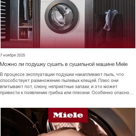
7 ноября 2025
Можно ли подушку сушить в сушильной машине Miele
В процессе эксплуатации подушки накапливают пыль, что
способствует размножению пылевых клещей. Плюс они
впитывают пот, слюну, неприятные запахи, и это может
привести к появлению грибка или плесени. Особенно опасно
это для аллергиков, чьи проблемы могут усугубиться. А
многочисленные колонии бактерий чреваты кожными
заболеваниями, такими как акне.