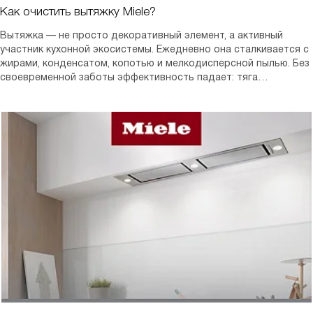
Как очистить вытяжку Miele?
Вытяжка — не просто декоративный элемент, а активный
участник кухонной экосистемы. Ежедневно она сталкивается с
жирами, конденсатом, копотью и мелкодисперсной пылью. Без
своевременной заботы эффективность падает: тяга
ослабевает, уровень шума растёт, воздух перестаёт
обновляться. Со временем это сказывается на микроклимате,
гигиене и даже на эмоциональном восприятии процесса
готовки.