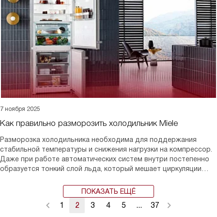
7 ноября 2025
Как правильно разморозить холодильник Miele
Разморозка холодильника необходима для поддержания
стабильной температуры и снижения нагрузки на компрессор.
Даже при работе автоматических систем внутри постепенно
образуется тонкий слой льда, который мешает циркуляции
воздуха. Если удалять его вовремя, техника служит дольше и
расходует меньше электроэнергии.
ПОКАЗАТЬ ЕЩЁ
1
2
3
4
5
...
37