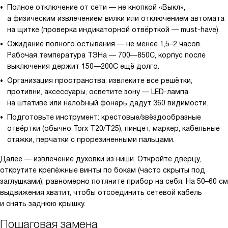
Полное отключение от сети — не кнопкой «Выкл»,
а физическим извлечением вилки или отключением автомата
на щитке (проверка индикаторной отвёрткой — must-have).
Ожидание полного остывания — не менее 1,5–2 часов.
Рабочая температура ТЭНа — 700—850C, корпус после
выключения держит 150—200C ещё долго.
Организация пространства: извлеките все решётки,
противни, аксессуары, осветите зону — LED-лампа
на штативе или налобный фонарь дадут 360 видимости.
Подготовьте инструмент: крестовые/звёздообразные
отвёртки (обычно Torx T20/T25), пинцет, маркер, кабельные
стяжки, перчатки с прорезиненными пальцами.
Далее — извлечение духовки из ниши. Откройте дверцу,
открутите крепёжные винты по бокам (часто скрыты под
заглушками), равномерно потяните прибор на себя. На 50–60 см
выдвижения хватит, чтобы отсоединить сетевой кабель
и снять заднюю крышку.
Пошаговая замена