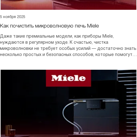
5 ноября 2025
Как почистить микроволновую печь Miele
Даже такие премиальные модели, как приборы Miele,
нуждаются в регулярном уходе. К счастью, чистка
микроволновки не требует особых усилий — достаточно знать
несколько простых и безопасных способов, которые помогут
вернуть блеск и свежесть всем поверхностям. В этой статье
расскажем, как правильно ухаживать за техникой, какие
средства использовать и чего стоит избегать.