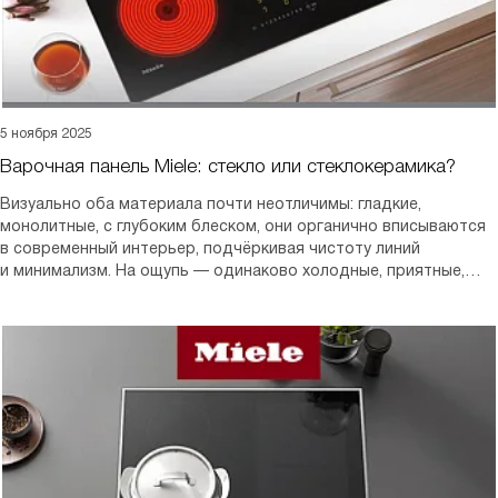
5 ноября 2025
Варочная панель Miele: стекло или стеклокерамика?
Визуально оба материала почти неотличимы: гладкие,
монолитные, с глубоким блеском, они органично вписываются
в современный интерьер, подчёркивая чистоту линий
и минимализм. На ощупь — одинаково холодные, приятные,
однородные. Бренд использует оба материала осознанно —
не как альтернативу, а как дизайнерский и функциональный
инструмент, подчёркивающий философию конкретной серии.