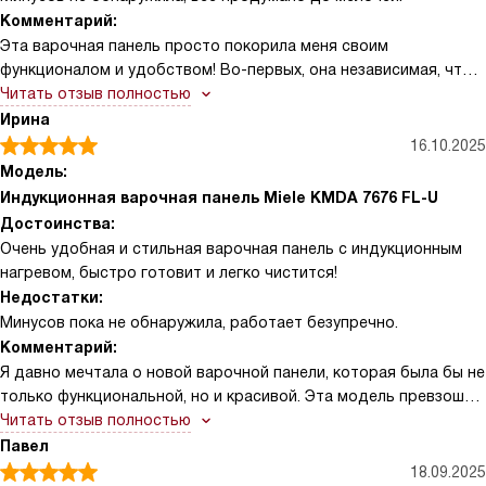
Комментарий:
Эта варочная панель просто покорила меня своим
функционалом и удобством! Во-первых, она независимая, что
дает свободу в установке – можно разместить ее на уровне со
Читать отзыв полностью
столешницей или накладным способом. Черная
Ирина
стеклокерамическая поверхность без рамки выглядит очень
16.10.2025
современно и легко чистится благодаря покрытию CleanCover.
Модель:
Сенсорные элементы управления ComfortSelect Plus работают
Индукционная варочная панель Miele KMDA 7676 FL-U
быстро и точно, а наличие 9 ступеней мощности позволяет
Достоинства:
легко подобрать нужный режим для любого блюда. Особенно
Очень удобная и стильная варочная панель с индукционным
понравилась функция распознавания посуды и ее размера –
нагревом, быстро готовит и легко чистится!
теперь не нужно беспокоиться о том, что конфорка будет
Недостатки:
работать зря, что экономит электроэнергию. Кухонный
Минусов пока не обнаружила, работает безупречно.
будильник и индивидуальные настройки звуковых сигналов
Комментарий:
помогают не пропустить момент готовности. Функция
Я давно мечтала о новой варочной панели, которая была бы не
поддержания тепла и Stop&Go сделали процесс
только функциональной, но и красивой. Эта модель превзошла
приготовления ещё удобнее – можно быстро приостановить и
все мои ожидания! Сенсорное управление очень удобное и
Читать отзыв полностью
возобновить работу без потери настроек. Безопасность на
понятное, даже без инструкции быстро разобралась.
Павел
высоте: есть блокировка запуска, защитное отключение и
Особенно нравится функция PowerFlex — можно использовать
18.09.2025
индикатор остаточного тепла, что особенно важно в доме с