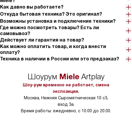
Miele?
успела подгореть кашу. Ощущения от использования
Как давно вы работаете?
спокойные и удобные; интерфейс не отвлекает, всё интуитивно.
Откуда бытовая техника? Это оригинал?
В общем, я доволен покупкой.
Возможны установка и подключение техники?
Где можно посмотреть товары? Есть ли
самовывоз?
Действует ли гарантия на товар?
Как можно оплатить товар, и когда внести
оплату?
Техника в наличии в России или это предзаказ?
Miele
Шоурум
Artplay
Шоу-рум временно не работает, смена
экспозиции.
Москва, Нижняя Сыромятническая 10 с3,
вход 3а.
Время работы: ежедневно, с 10.00 до 20.00.