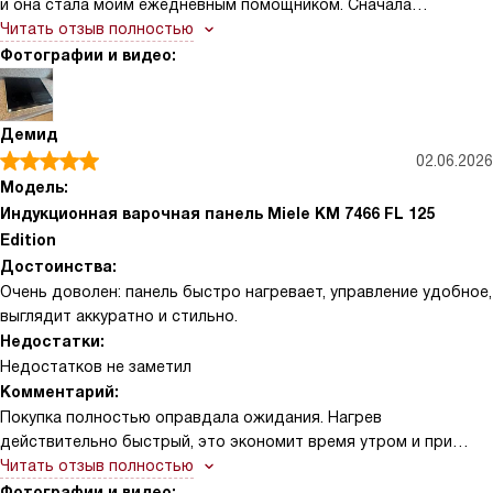
и она стала моим ежедневным помощником. Сначала
удивилась, насколько мгновенно греются конфорки — чайник
Читать отзыв полностью
закипает почти без ожидания, а большая сковорода для
Фотографии и видео:
семейных ужинов равномерно прогревается благодаря зоне
PowerFlex. Это реально экономит время утром, когда собираю
детей в школу и нужно и завтрак сделать, и обед подготовить.
Демид
Управление сенсорное и понятное. Мне нравится, что можно
02.06.2026
быстро выбрать ступень мощности и переключиться на
Модель:
Stop&Go, если надо на минуту отойти — всё переходит в
Индукционная варочная панель Miele KM 7466 FL 125
сохранённый режим, а потом продолжает с теми же
Edition
настройками
Достоинства:
Очень доволен: панель быстро нагревает, управление удобное,
выглядит аккуратно и стильно.
Недостатки:
Недостатков не заметил
Комментарий:
Покупка полностью оправдала ожидания. Нагрев
действительно быстрый, это экономит время утром и при
скором ужине. Сенсорные элементы ComfortSelect отзывчивы:
Читать отзыв полностью
управление понятное, регулировка мощностей плавная,
Фотографии и видео: