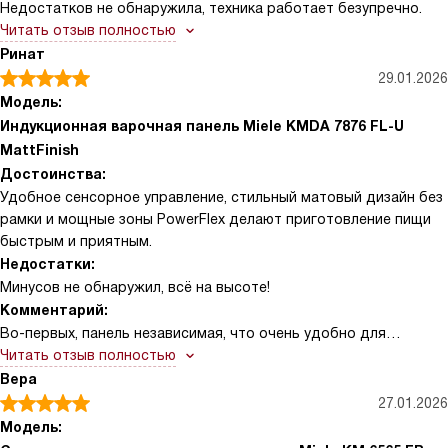
Недостатков не обнаружила, техника работает безупречно.
Читать отзыв полностью
Ринат
29.01.2026
Модель:
Индукционная варочная панель Miele KMDA 7876 FL-U
MattFinish
Достоинства:
Удобное сенсорное управление, стильный матовый дизайн без
рамки и мощные зоны PowerFlex делают приготовление пищи
быстрым и приятным.
Недостатки:
Минусов не обнаружил, всё на высоте!
Комментарий:
Во-первых, панель независимая, что очень удобно для
установки, и при этом выполнена в современном стиле —
Читать отзыв полностью
черная матовая стеклокерамика без рамки отлично вписалась
Вера
в интерьер. Сенсорные элементы управления ComfortSelect
27.01.2026
просты и интуитивно понятны, а белый дисплей хорошо
Модель:
читается даже при ярком освещении. Мне особенно