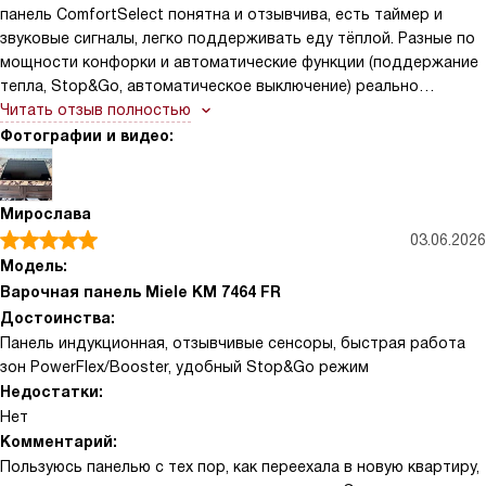
панель ComfortSelect понятна и отзывчива, есть таймер и
звуковые сигналы, легко поддерживать еду тёплой. Разные по
мощности конфорки и автоматические функции (поддержание
тепла, Stop&Go, автоматическое выключение) реально
выручают в суете. Черная стеклокерамика с рамкой из
Читать отзыв полностью
нержавейки смотрится аккуратно и чистится без проблем —
Фотографии и видео:
скребок в комплекте пригодился.
Мирослава
03.06.2026
Модель:
Варочная панель Miele KM 7464 FR
Достоинства:
Панель индукционная, отзывчивые сенсоры, быстрая работа
зон PowerFlex/Booster, удобный Stop&Go режим
Недостатки:
Нет
Комментарий:
Пользуюсь панелью с тех пор, как переехала в новую квартиру,