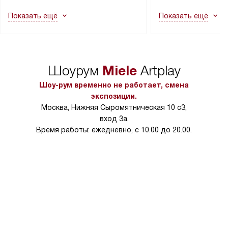
как это может привести к отказу
В стандартную уст
Показать ещё
Показать ещё
в гарантийном ремонте в будущем.
не включаются: пр
Перед заказом удостоверьтесь, что
коммуникаций, рас
сможете переместить прибор
материалы, навеш
в нужное место, учитывая размеры
и перевешивание д
упаковки или без нее.
выполнения специа
Miele
Шоурум
Artplay
в условиях повыше
тарифы на услуги 
Шоу-рум временно не работает, смена
на 30%.
экспозиции.
Москва, Нижняя Сыромятническая 10 с3,
вход 3а.
Время работы: ежедневно, с 10.00 до 20.00.