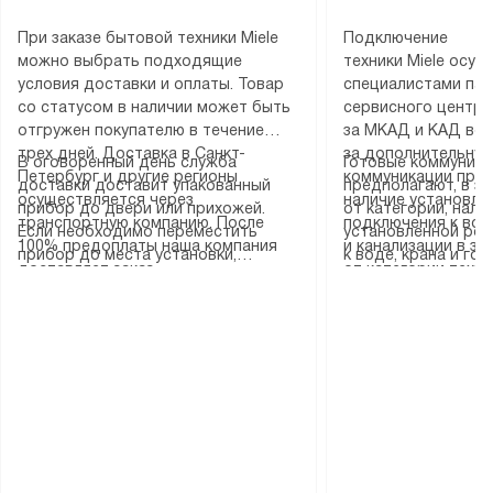
При заказе бытовой техники Miele
Подключение
можно выбрать подходящие
техники Miele осу
условия доставки и оплаты. Товар
специалистами пар
со статусом в наличии может быть
сервисного центра
отгружен покупателю в течение
за МКАД и КАД во
трех дней. Доставка в Санкт-
за дополнительную
В оговоренный день служба
Готовые коммуника
Петербург и другие регионы
коммуникации пре
доставки доставит упакованный
предполагают, в з
осуществляется через
наличие установле
прибор до двери или прихожей.
от категории, нали
транспортную компанию. После
подключения к во
Если необходимо переместить
установленной роз
100% предоплаты наша компания
и канализации в з
прибор до места установки,
к воде, крана и го
доставляет заказ
от категории техн
пожалуйста, предварительно
слива. Стандартна
до представительства
дополнительных ус
уточните это с менеджером.
включает в себя: с
транспортной компании в городе
определяется согл
За данную услугу взимается
транспортировочны
Москва. Пожалуйста, уточняйте
который можно по
дополнительная плата. Важно
разблокировку при
условия доставки у менеджера при
на нашем сайте в 
учитывать, что если размеры
соединение отдель
оформлении заказа.
«Подключение».
прибора не позволяют ему пройти
монтаж техники в 
через дверной проем, сотрудники
на место с проверк
транспортной службы не могут
подключение к су
демонтировать дверцы, ручки или
коммуникациям, пе
другие выступающие элементы, так
и консультацию по 