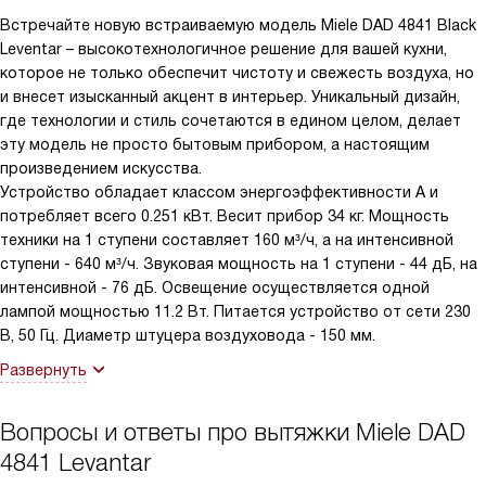
и режим рециркуляции, когда нет выхода наружу — заказал
Встречайте новую встраиваемую модель Miele DAD 4841 Black
угольный фильтр отдельно, и система справляется.
Leventar – высокотехнологичное решение для вашей кухни,
которое не только обеспечит чистоту и свежесть воздуха, но
Функция автоматического управления с плитой срабатывает
и внесет изысканный акцент в интерьер. Уникальный дизайн,
корректно: вытяжка сама повышает мощность, когда
где технологии и стиль сочетаются в едином целом, делает
начинается активное кипение, и возвращается на тихий режим.
эту модель не просто бытовым прибором, а настоящим
Мотор экономичный, потребление невысокое, замечаю это в
произведением искусства.
счёте. Никаких нареканий по надёжности не возникло —
Устройство обладает классом энергоэффективности A и
аппарат ощущается добротно собранным и практичным. В
потребляет всего 0.251 кВт. Весит прибор 34 кг. Мощность
целом доволен покупкой: удобство в уходе и мгновенный
техники на 1 ступени составляет 160 м³/ч, а на интенсивной
«рывок» мощности при нужде сделали повседневную готовку
ступени - 640 м³/ч. Звуковая мощность на 1 ступени - 44 дБ, на
комфортнее.
интенсивной - 76 дБ. Освещение осуществляется одной
лампой мощностью 11.2 Вт. Питается устройство от сети 230
В, 50 Гц. Диаметр штуцера воздуховода - 150 мм.
Развернуть
Вопросы и ответы про вытяжки Miele DAD
4841 Levantar