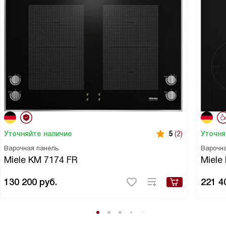
Уточняйте наличие
Уточня
5
(2)
Варочная панель
Варочн
Miele KM 7174 FR
Miele
130 200
руб.
221 4