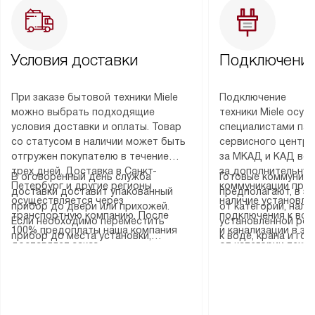
Условия доставки
Подключение
При заказе бытовой техники Miele
Подключение
можно выбрать подходящие
техники Miele осу
условия доставки и оплаты. Товар
специалистами пар
со статусом в наличии может быть
сервисного центра
отгружен покупателю в течение
за МКАД и КАД во
трех дней. Доставка в Санкт-
за дополнительную
В оговоренный день служба
Готовые коммуника
Петербург и другие регионы
коммуникации пре
доставки доставит упакованный
предполагают, в з
осуществляется через
наличие установле
прибор до двери или прихожей.
от категории, нали
транспортную компанию. После
подключения к во
Если необходимо переместить
установленной роз
100% предоплаты наша компания
и канализации в з
прибор до места установки,
к воде, крана и го
доставляет заказ
от категории техн
пожалуйста, предварительно
слива. Стандартна
до представительства
дополнительных ус
уточните это с менеджером.
включает в себя: с
транспортной компании в городе
определяется согл
За данную услугу взимается
транспортировочны
Москва. Пожалуйста, уточняйте
который можно по
дополнительная плата. Важно
разблокировку при
условия доставки у менеджера при
на нашем сайте в 
учитывать, что если размеры
соединение отдель