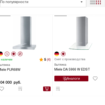
По популярности
5
(4)
Снят с производства
 наличии
Вытяжка
ытяжка
Miele DA 5966 W EDST
iele PUR68W
Аналоги
104 000
руб.