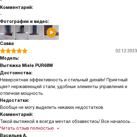
-
Комментарий:
-
Фотографии и видео:
Савва
02.12.2023
Модель:
Вытяжка Miele PUR68W
Достоинства:
Невероятная эффективность и стильный дизайн! Приятный
цвет нержавеющей стали, удобные элементы управления и
отличная мощность.
Недостатки:
Вообще не могу выделить никаких недостатков.
Комментарий:
Такой вытяжкой я всегда мечтал обзавестись! Все началось с
того, как я впервые увидел ее в магазине. Она привлекла моё
Читать отзыв полностью
внимание своим стильным дизайном и качественными
Васильев А.