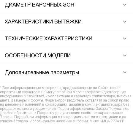
ДИАМЕТР ВАРОЧНЫХ ЗОН
ХАРАКТЕРИСТИКИ ВЫТЯЖКИ
ТЕХНИЧЕСКИЕ ХАРАКТЕРИСТИКИ
ОСОБЕННОСТИ МОДЕЛИ
Дополнительные параметры
* Все информационные материалы, представленные на Сайте, носят
справочный характер и не могут в полной мере передавать достоверную
информацию о свойствах, комплектации и характеристиках товара, включая
цвета, размеры и формы. Фирма-производитель оставляет за собой право
на внесение изменений в конструкцию, дизайн и комплектацию товара без
предварительного уведомления. Перед оформлением Заказа Покупатель
должен обратиться к Продавцу для уточнения свойств и характеристик
Товара. Подробная информация о товаре указывается в инструкции и на
упаковке товара. Используемое название в России: Миле KMDA 7774 FR