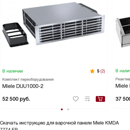
В нали
В наличии
5
(2)
Реактив
Комплект переоборудования
Miele
Miele DUU1000-2
52 500
руб.
37 50
Скачать инструкцию для варочной панели
Miele KMDA
7774 FR