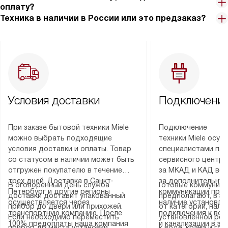
оплату?
Техника в наличии в России или это предзаказ?
Условия доставки
Подключение
При заказе бытовой техники Miele
Подключение
можно выбрать подходящие
техники Miele осу
условия доставки и оплаты. Товар
специалистами пар
со статусом в наличии может быть
сервисного центра
отгружен покупателю в течение
за МКАД и КАД во
трех дней. Доставка в Санкт-
за дополнительную
В оговоренный день служба
Готовые коммуника
Петербург и другие регионы
коммуникации пре
доставки доставит упакованный
предполагают, в з
осуществляется через
наличие установле
прибор до двери или прихожей.
от категории, нали
транспортную компанию. После
подключения к во
Если необходимо переместить
установленной роз
100% предоплаты наша компания
и канализации в з
прибор до места установки,
к воде, крана и го