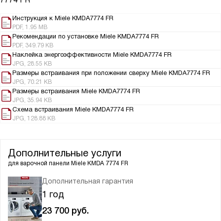
Инструкция к Miele KMDA7774 FR
PDF, 1.95 MB
Рекомендации по установке Miele KMDA7774 FR
PDF, 349.79 KB
Наклейка энергоэффективности Miele KMDA7774 FR
JPG, 28.55 KB
Размеры встраивания при положении сверху Miele KMDA7774 FR
JPG, 70.21 KB
Размеры встраивания Miele KMDA7774 FR
JPG, 35.94 KB
Схема встраивания Miele KMDA7774 FR
JPG, 128.88 KB
Дополнительные услуги
для варочной панели
Miele KMDA 7774 FR
Дополнительная гарантия
1 год
23 700
руб.