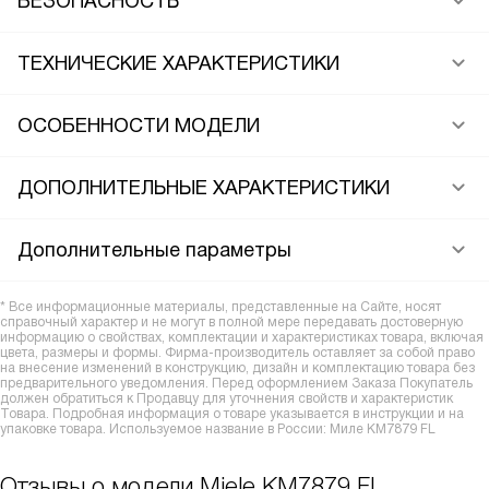
БЕЗОПАСНОСТЬ
ТЕХНИЧЕСКИЕ ХАРАКТЕРИСТИКИ
ОСОБЕННОСТИ МОДЕЛИ
ДОПОЛНИТЕЛЬНЫЕ ХАРАКТЕРИСТИКИ
Дополнительные параметры
* Все информационные материалы, представленные на Сайте, носят
справочный характер и не могут в полной мере передавать достоверную
информацию о свойствах, комплектации и характеристиках товара, включая
цвета, размеры и формы. Фирма-производитель оставляет за собой право
на внесение изменений в конструкцию, дизайн и комплектацию товара без
предварительного уведомления. Перед оформлением Заказа Покупатель
должен обратиться к Продавцу для уточнения свойств и характеристик
Товара. Подробная информация о товаре указывается в инструкции и на
упаковке товара. Используемое название в России: Миле KM7879 FL
Отзывы о модели Miele KM7879 FL