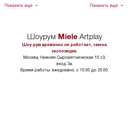
как это может привести к отказу
В стандартную уст
Показать ещё
Показать ещё
в гарантийном ремонте в будущем.
не включаются: пр
Перед заказом удостоверьтесь, что
коммуникаций, рас
сможете переместить прибор
материалы, навеш
в нужное место, учитывая размеры
и перевешивание д
упаковки или без нее.
выполнения специа
Miele
Шоурум
Artplay
в условиях повыше
тарифы на услуги 
Шоу-рум временно не работает, смена
на 30%.
экспозиции.
Москва, Нижняя Сыромятническая 10 с3,
вход 3а.
Время работы: ежедневно, с 10.00 до 20.00.