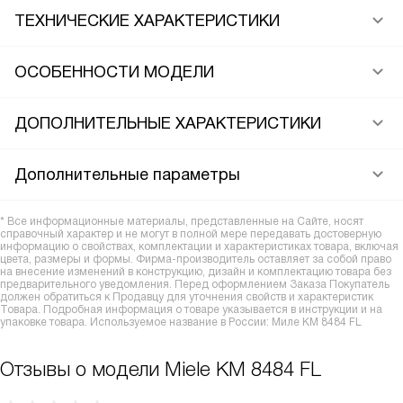
ТЕХНИЧЕСКИЕ ХАРАКТЕРИСТИКИ
ОСОБЕННОСТИ МОДЕЛИ
ДОПОЛНИТЕЛЬНЫЕ ХАРАКТЕРИСТИКИ
Дополнительные параметры
* Все информационные материалы, представленные на Сайте, носят
справочный характер и не могут в полной мере передавать достоверную
информацию о свойствах, комплектации и характеристиках товара, включая
цвета, размеры и формы. Фирма-производитель оставляет за собой право
на внесение изменений в конструкцию, дизайн и комплектацию товара без
предварительного уведомления. Перед оформлением Заказа Покупатель
должен обратиться к Продавцу для уточнения свойств и характеристик
Товара. Подробная информация о товаре указывается в инструкции и на
упаковке товара. Используемое название в России: Миле KM 8484 FL
Отзывы о модели Miele KM 8484 FL