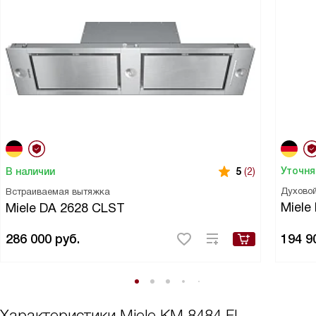
Уточня
В наличии
5
(2)
Духово
Встраиваемая вытяжка
Miele
Miele DA 2628 CLST
286 000
руб.
194 9
Характеристики
Miele KM 8484 FL