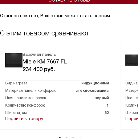
ОСТАВИТЬ ОТЗЫВ
Отзывов пока нет, Ваш отзыв может стать первым.
С этим товаром сравнивают
Варочная панель
Miele KM 7667 FL
234 400
руб.
Вид нагрева:
индукционный
Вид на
Материал панели конфорок:
стеклокерамика
Матери
Цвет панели конфорок:
черный
Цвет п
Количество конфорок:
1
Количе
Ширина, см:
62
Ширина
Перейти к товару
Перей