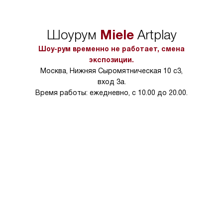
сможете переместить прибор
материалы, навеш
в нужное место, учитывая размеры
и перевешивание д
упаковки или без нее.
выполнения специа
Miele
Шоурум
Artplay
в условиях повыше
тарифы на услуги 
Шоу-рум временно не работает, смена
на 30%.
экспозиции.
Москва, Нижняя Сыромятническая 10 с3,
вход 3а.
Время работы: ежедневно, с 10.00 до 20.00.