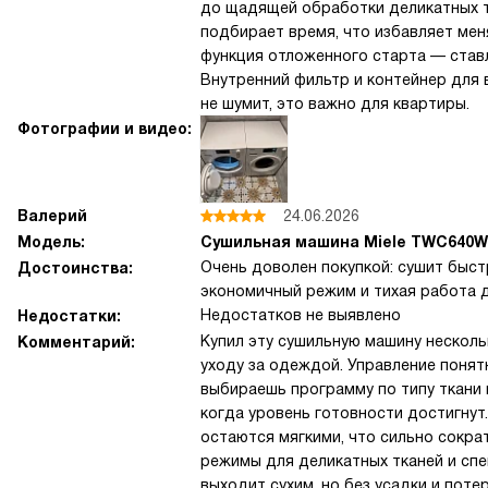
до щадящей обработки деликатных т
подбирает время, что избавляет мен
функция отложенного старта — ставл
Внутренний фильтр и контейнер для 
не шумит, это важно для квартиры.
Фотографии и видео:
Валерий
24.06.2026
Модель:
Сушильная машина Miele TWC640W
Очень доволен покупкой: сушит быст
Достоинства:
экономичный режим и тихая работа 
Недостатков не выявлено
Недостатки:
Купил эту сушильную машину нескольк
Комментарий:
уходу за одеждой. Управление понятн
выбираешь программу по типу ткани 
когда уровень готовности достигнут
остаются мягкими, что сильно сокра
режимы для деликатных тканей и сп
выходит сухим, но без усадки и поте