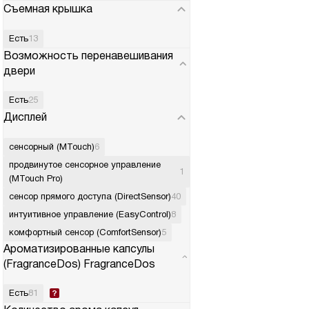
Съемная крышка
Есть
13
Возможность перенавешивания
двери
Есть
25
Дисплей
сенсорный (MTouch)
6
продвинутое сенсорное управление
1
(MTouch Pro)
сенсор прямого доступа (DirectSensor)
40
интуитивное управление (EasyControl)
8
комфортный сенсор (ComfortSensor)
5
Ароматизированные капсулы
(FragranceDos) FragranceDos
Есть
81