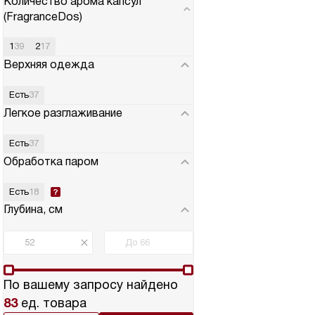
Количество арома капсул
(FragranceDos)
1
39
2
17
Верхняя одежда
Есть
37
Легкое разглаживание
Есть
37
Обработка паром
Есть
18
Глубина, см
По вашему запросу найдено
83
ед. товара