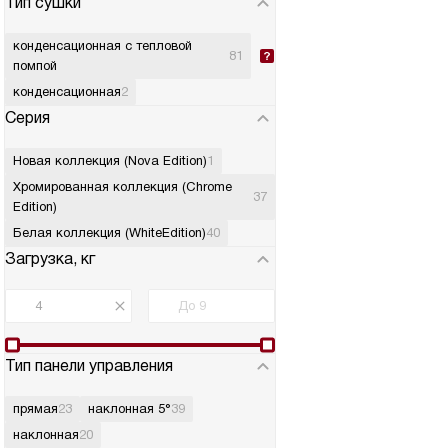
Тип сушки
конденсационная с тепловой
81
помпой
конденсационная
2
Серия
Новая коллекция (Nova Edition)
1
Хромированная коллекция (Chrome
37
Edition)
Белая коллекция (WhiteEdition)
40
Загрузка, кг
Тип панели управления
прямая
23
наклонная 5°
39
наклонная
20