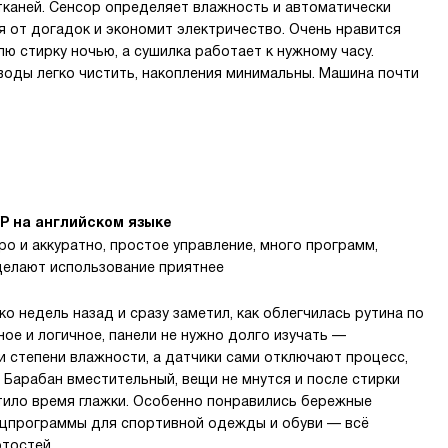
каней. Сенсор определяет влажность и автоматически
я от догадок и экономит электричество. Очень нравится
ю стирку ночью, а сушилка работает к нужному часу.
воды легко чистить, накопления минимальны. Машина почти
P на английском языке
ро и аккуратно, простое управление, много программ,
делают использование приятнее
о недель назад и сразу заметил, как облегчилась рутина по
ое и логичное, панели не нужно долго изучать —
и степени влажности, а датчики сами отключают процесс,
. Барабан вместительный, вещи не мнутся и после стирки
тило время глажки. Особенно понравились бережные
ецпрограммы для спортивной одежды и обуви — всё
ртостей.