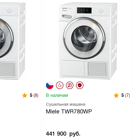
В наличии
5
(8)
5
(7)
Сушильная машина
Miele TWR780WP
441 900
руб.