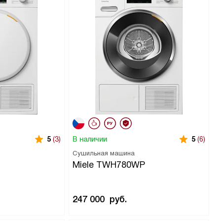
В наличии
5
(3)
5
(6)
Сушильная машина
P
Miele TWH780WP
247 000
руб.