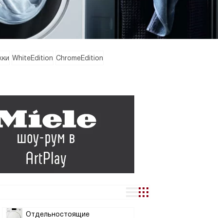
жки
WhiteEdition
ChromeEdition
Отдельностоящие