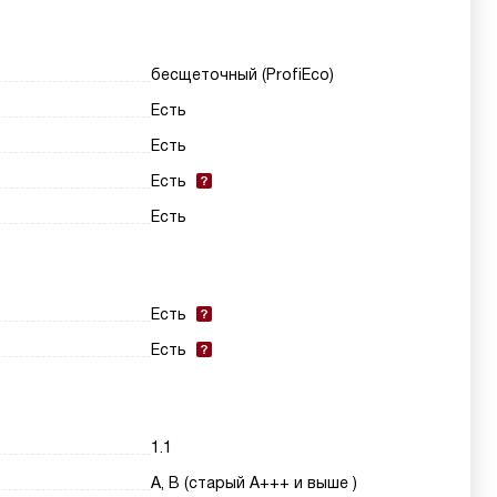
бесщеточный (ProfiEco)
Есть
Есть
Есть
Есть
Есть
Есть
1.1
A, B (старый A+++ и выше )