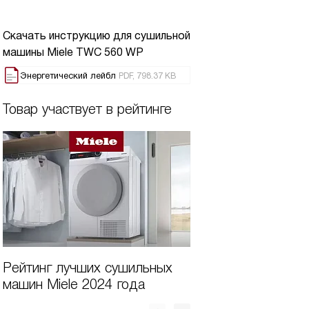
Скачать инструкцию для сушильной
машины
Miele TWC 560 WP
Энергетический лейбл
PDF, 798.37 KB
Товар участвует в рейтинге
Рейтинг лучших сушильных
Лучшие сушильн
машин Miele 2024 года
Miele по цене и 
2025 году