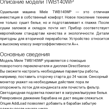
Описание модели
TWB140WP
Сушильная машина Miele TWB140WP — это отличная
инвестиция в собственный комфорт. Новое поколение техники
не только сушит белье, но и подготавливает к глажке. После
сушки заломов и складок почти нет. Прибор соответствует
европейским стандартам качества и экологичности. Детали
пригодны для вторичной переработки. Устройство относится
к высокому классу энергоэффективности A++.
Основные сведения
Модель Миле TWB140WP управляется с помощью
поворотного переключателя и дисплея DirectSensor.
Вы сможете настроить необходимые параметры работы,
например, поставить отсрочку старта до 24 часов. Сенсорный
монитор укажет на необходимые действия: пора ли
опорожнить лоток для конденсата или почистить фильтр.
Светодиодная подсветка помогает в загрузке/выгрузке белья.
Реверсивное движение барабана не даст вещам слежаться.
Опция AddLoad позволяет добавить в барабан забытую
одежду после начала цикла.