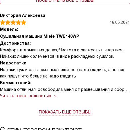
ПОСМОТРЕТЬ ВСЕ ОТЗЫВЫ
Виктория Алексеева
18.05.2021
Модель:
Сушильная машина Miele TWB140WP
Достоинства:
Комфорт в домашних делах, Чистота и свежесть в квартире.
Никаких лишних элементов, в виде раскладных сушилок.
Недостатки:
Не такие уж и разглаженные вещи, все надо гладить, а не так
как пишут, что белье не надо гладить
Комментарий:
Машина отличная, освободила меня от развешивания и сбора
белья. Я довольна. Освободилось время для себя.
Читать отзыв полностью
ПОКАЗАТЬ ЕЩЁ ОТЗЫВЫ
С этим товаром покупают