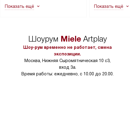
как это может привести к отказу
В стандартную уст
Показать ещё
Показать ещё
в гарантийном ремонте в будущем.
не включаются: пр
Перед заказом удостоверьтесь, что
коммуникаций, рас
сможете переместить прибор
материалы, навеш
в нужное место, учитывая размеры
и перевешивание д
упаковки или без нее.
выполнения специа
Miele
Шоурум
Artplay
в условиях повыше
тарифы на услуги 
Шоу-рум временно не работает, смена
на 30%.
экспозиции.
Москва, Нижняя Сыромятническая 10 с3,
вход 3а.
Время работы: ежедневно, с 10.00 до 20.00.