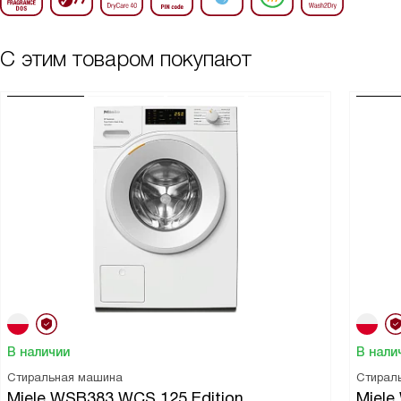
С этим товаром покупают
В наличии
В нали
Стиральная машина
Стирал
Miele WSB383 WCS 125 Edition
Miel