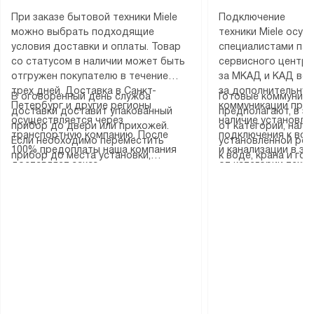
При заказе бытовой техники Miele
Подключение
можно выбрать подходящие
техники Miele осу
условия доставки и оплаты. Товар
специалистами пар
со статусом в наличии может быть
сервисного центра
отгружен покупателю в течение
за МКАД и КАД во
трех дней. Доставка в Санкт-
за дополнительную
В оговоренный день служба
Готовые коммуника
Петербург и другие регионы
коммуникации пре
доставки доставит упакованный
предполагают, в з
осуществляется через
наличие установле
прибор до двери или прихожей.
от категории, нали
транспортную компанию. После
подключения к во
Если необходимо переместить
установленной роз
100% предоплаты наша компания
и канализации в з
прибор до места установки,
к воде, крана и го
доставляет заказ
от категории техн
пожалуйста, предварительно
слива. Стандартна
до представительства
дополнительных ус
уточните это с менеджером.
включает в себя: с
транспортной компании в городе
определяется согл
За данную услугу взимается
транспортировочны
Москва. Пожалуйста, уточняйте
который можно по
дополнительная плата. Важно
разблокировку при
условия доставки у менеджера при
на нашем сайте в 
учитывать, что если размеры
соединение отдель
оформлении заказа.
«Подключение».
прибора не позволяют ему пройти
монтаж техники в 
через дверной проем, сотрудники
на место с проверк
транспортной службы не могут
подключение к су
демонтировать дверцы, ручки или
коммуникациям, пе
другие выступающие элементы, так
и консультацию по 