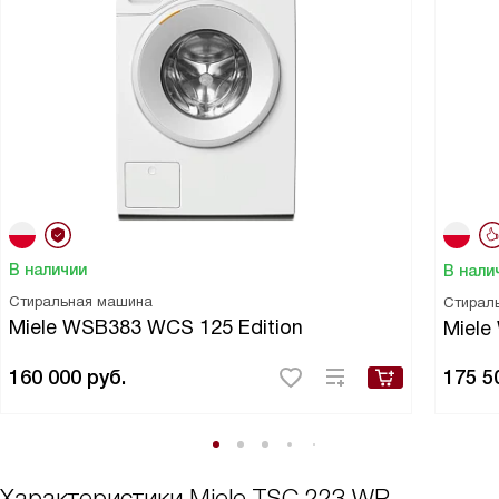
В наличии
В нали
Стиральная машина
Стирал
Miele WSB383 WCS 125 Edition
Miel
160 000
руб.
175 5
Характеристики
Miele TSC 223 WP