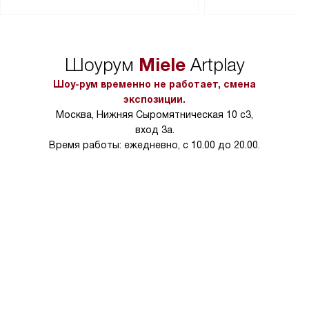
Перед заказом удостоверьтесь, что
коммуникаций, рас
сможете переместить прибор
материалы, навеш
в нужное место, учитывая размеры
и перевешивание д
упаковки или без нее.
выполнения специа
Miele
Шоурум
Artplay
в условиях повыше
тарифы на услуги 
Шоу-рум временно не работает, смена
на 30%.
экспозиции.
Москва, Нижняя Сыромятническая 10 с3,
вход 3а.
Время работы: ежедневно, с 10.00 до 20.00.