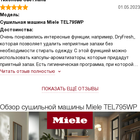
01.05.2023
Модель:
Сушильная машина Miele TEL795WP
Достоинства:
Очень понравились интересные функции, например, DryFresh,,
которая позволяет удалить неприятные запахи без
необходимости стирать одежду. С этой функцией можно
использовать капсулы-ароматизаторы, которые придадут
приятный запах. Есть гигиеническая программа, при которой
уничтожается до 99,99% бактерий. Также я оценила функцию
Читать отзыв полностью
SteamFinish, которая обрабатывает паром, разглаживает
складки и придает свежесть белью. Помимо этого сушильная
ПОКАЗАТЬ ЕЩЁ ОТЗЫВЫ
машина может быть экономичной, сократить сушку почти на
двадцать минут. После покупки сушильной машинки данной
фирмы задумались о замене другой бытовой техники на
Обзор сушильной машины Miele TEL795WP
продукцию фирмы Miele. Часто пользуюсь отсрочкой старта.
Есть возможность дополнительной загрузки. Есть много
программ для всех типов тканей. Дети оценили подсветку
барабана.