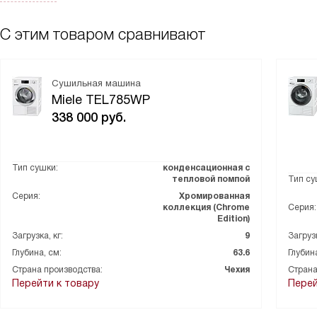
С этим товаром сравнивают
Сушильная машина
Miele TEL785WP
338 000
руб.
Тип сушки:
конденсационная с
тепловой помпой
Тип су
Серия:
Хромированная
коллекция (Chrome
Серия:
Edition)
Загрузка, кг:
9
Загрузк
Глубина, см:
63.6
Глубина
Страна производства:
Чехия
Страна
Перейти к товару
Перей