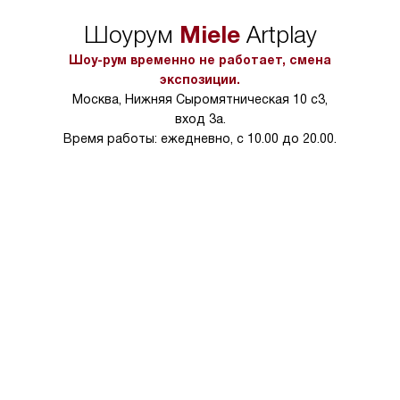
упаковки или без нее.
выполнения специа
Miele
Шоурум
Artplay
в условиях повыше
тарифы на услуги 
Шоу-рум временно не работает, смена
на 30%.
экспозиции.
Москва, Нижняя Сыромятническая 10 с3,
вход 3а.
Время работы: ежедневно, с 10.00 до 20.00.