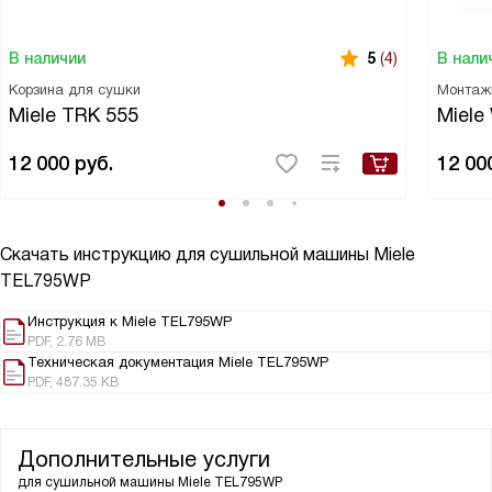
В наличии
В нали
5
(4)
Корзина для сушки
Монтаж
Miele TRK 555
Miele
12 000
руб.
12 00
Скачать инструкцию для сушильной машины
Miele
TEL795WP
Инструкция к Miele TEL795WP
PDF, 2.76 MB
Техническая документация Miele TEL795WP
PDF, 487.35 KB
Дополнительные услуги
для сушильной машины
Miele TEL795WP