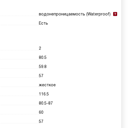
водонепроницаемость (Waterproof)
Есть
2
80.5
59.8
57
жесткое
116.5
80.5-87
60
57