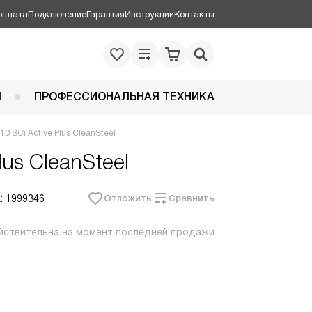
оплата
Подключение
Гарантия
Инструкции
Контакты
Я
ПРОФЕССИОНАЛЬНАЯ ТЕХНИКА
 SCi Active Plus CleanSteel
lus CleanSteel
: 1999346
Отложить
Сравнить
йствительна на момент последней продажи