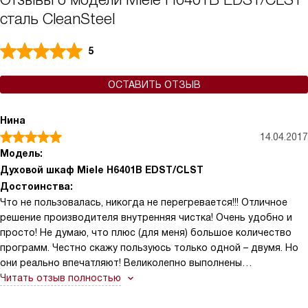
сталь CleanSteel
5
ОСТАВИТЬ ОТЗЫВ
Нина
14.04.2017
Модель:
Духовой шкаф Miele H6401B EDST/CLST
Достоинства:
Что не пользовалась, никогда не перегревается!!! Отличное
решение производителя внутренняя чистка! Очень удобно и
просто! Не думаю, что плюс (для меня) большое количество
программ. Честно скажу пользуюсь только одной – двумя. Но
они реально впечатляют! Великолепно выполнены
направляющие, ничего нигде не заедает всё плавает!
Читать отзыв полностью