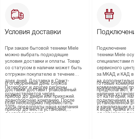
Условия доставки
Подключение
При заказе бытовой техники Miele
Подключение
можно выбрать подходящие
техники Miele осу
условия доставки и оплаты. Товар
специалистами пар
со статусом в наличии может быть
сервисного центра
отгружен покупателю в течение
за МКАД и КАД во
трех дней. Доставка в Санкт-
за дополнительную
В оговоренный день служба
Готовые коммуника
Петербург и другие регионы
коммуникации пре
доставки доставит упакованный
предполагают, в з
осуществляется через
наличие установле
прибор до двери или прихожей.
от категории, нали
транспортную компанию. После
подключения к во
Если необходимо переместить
установленной роз
100% предоплаты наша компания
и канализации в з
прибор до места установки,
к воде, крана и го
доставляет заказ
от категории техн
пожалуйста, предварительно
слива. Стандартна
до представительства
дополнительных ус
уточните это с менеджером.
включает в себя: с
транспортной компании в городе
определяется согл
За данную услугу взимается
транспортировочны
Москва. Пожалуйста, уточняйте
который можно по
дополнительная плата. Важно
разблокировку при