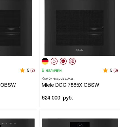
В наличии
5
(2)
5
(3)
Комби-пароварка
X OBSW
Miele DGC 7865X OBSW
624 000
руб.