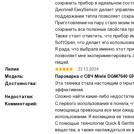
сохранить прибор в идеальном состо
Дисплей EasySensor делает управлен
поддержания тепла позволяет сохра
Приготовление на пару стало моим 
сохранить все полезные свойства пр
Также стоит отметить, что прибор и
SoftOpen, что делает его использов
Я рада, что выбрала именно этот пр
позволяет мне экспериментировать с
пищей.
Лилия
22.12.2024
Модель:
Пароварка с СВЧ Miele DGM7640 G
Эта техника стала настоящим открыт
Достоинства:
эффективная.
Сложно найти какие-либо недостатки
Недостатки:
С первого использования я поняла, ч
Комментарий:
помощница превзошла все мои ожидан
использовании. Я восхищена её техн
С помощью технологии Quick & Gentl
вещества, а также наслаждаться их 