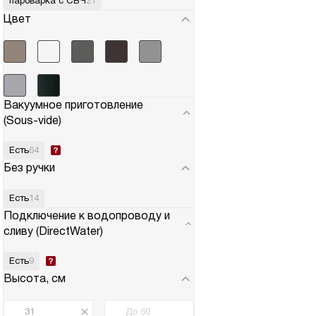
пароварка с СВЧ
21
Цвет
Вакуумное приготовление
(Sous-vide)
Есть
64
Без ручки
Есть
14
Подключение к водопроводу и
сливу (DirectWater)
Есть
9
Высота, см