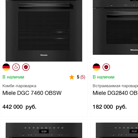
В наличии
В наличии
5
(5)
Комби-пароварка
Встраиваемая паровар
Miele DGC 7460 OBSW
Miele DG2840 O
442 000
руб.
182 000
руб.