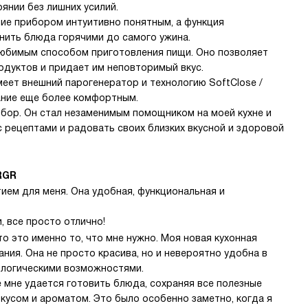
янии без лишних усилий.
ие прибором интуитивно понятным, а функция
нить блюда горячими до самого ужина.
любимым способом приготовления пищи. Оно позволяет
одуктов и придает им неповторимый вкус.
меет внешний парогенератор и технологию SoftClose /
ание еще более комфортным.
ибор. Он стал незаменимым помощником на моей кухне и
 рецептами и радовать своих близких вкусной и здоровой
RGR
ием для меня. Она удобная, функциональная и
, все просто отлично!
то это именно то, что мне нужно. Моя новая кухонная
ия. Она не просто красива, но и невероятно удобна в
ологическими возможностями.
e мне удается готовить блюда, сохраняя все полезные
вкусом и ароматом. Это было особенно заметно, когда я