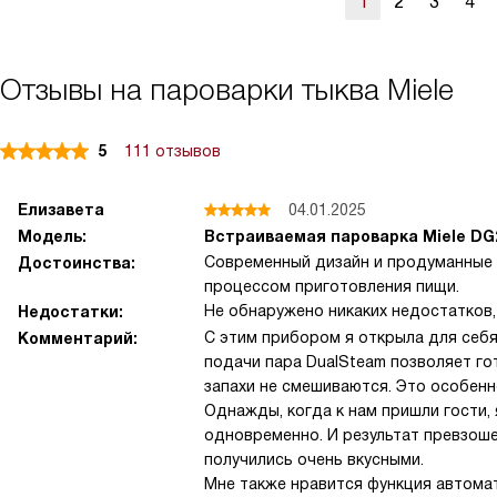
1
2
3
4
Отзывы на пароварки тыква Miele
5
111 отзывов
Елизавета
04.01.2025
Модель:
Встраиваемая пароварка Miele DG
Современный дизайн и продуманные 
Достоинства:
процессом приготовления пищи.
Не обнаружено никаких недостатков,
Недостатки:
С этим прибором я открыла для себя
Комментарий:
подачи пара DualSteam позволяет го
запахи не смешиваются. Это особенн
Однажды, когда к нам пришли гости, 
одновременно. И результат превзоше
получились очень вкусными.
Мне также нравится функция автомат