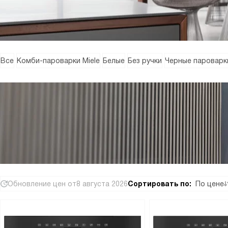
Все
Комби-пароварки Miele
Белые
Без ручки
Черные пароварк
Обновление цен от
8 августа 2026
Сортировать по:
По цене