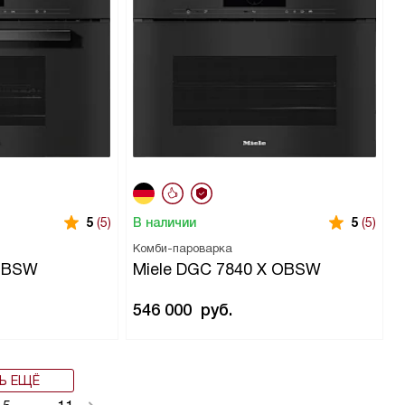
В наличии
5
(5)
5
(5)
Комби-пароварка
 OBSW
Miele DGC 7840 X OBSW
546 000
руб.
Ь ЕЩЁ