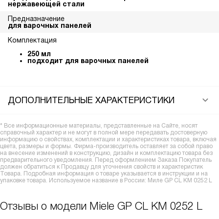
нержавеющей стали
Предназначение
для варочных панелей
Комплектация
250 мл
подходит для варочных панелей
ДОПОЛНИТЕЛЬНЫЕ ХАРАКТЕРИСТИКИ
* Все информационные материалы, представленные на Сайте, носят
справочный характер и не могут в полной мере передавать достоверную
информацию о свойствах, комплектации и характеристиках товара, включая
цвета, размеры и формы. Фирма-производитель оставляет за собой право
на внесение изменений в конструкцию, дизайн и комплектацию товара без
предварительного уведомления. Перед оформлением Заказа Покупатель
должен обратиться к Продавцу для уточнения свойств и характеристик
Товара. Подробная информация о товаре указывается в инструкции и на
упаковке товара. Используемое название в России: Миле GP CL KM 0252 L
Отзывы о модели Miele GP CL KM 0252 L