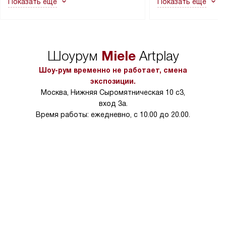
Показать ещё
Показать ещё
в гарантийном ремонте в будущем.
не включаются: пр
Перед заказом удостоверьтесь, что
коммуникаций, рас
сможете переместить прибор
материалы, навеш
в нужное место, учитывая размеры
и перевешивание д
упаковки или без нее.
выполнения специа
Miele
Шоурум
Artplay
в условиях повыше
тарифы на услуги 
Шоу-рум временно не работает, смена
на 30%.
экспозиции.
Москва, Нижняя Сыромятническая 10 с3,
вход 3а.
Время работы: ежедневно, с 10.00 до 20.00.