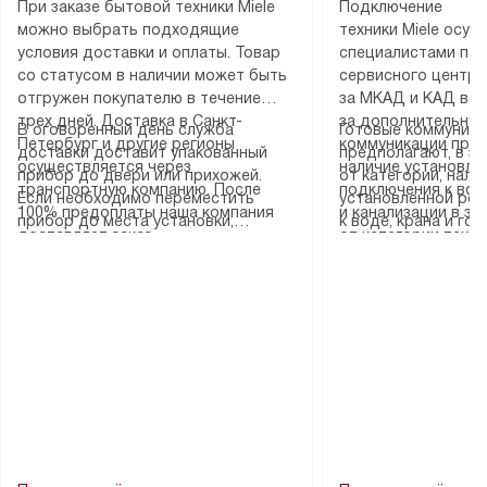
При заказе бытовой техники Miele
Подключение
можно выбрать подходящие
техники Miele осу
условия доставки и оплаты. Товар
специалистами пар
со статусом в наличии может быть
сервисного центра
отгружен покупателю в течение
за МКАД и КАД во
трех дней. Доставка в Санкт-
за дополнительную
В оговоренный день служба
Готовые коммуника
Петербург и другие регионы
коммуникации пре
доставки доставит упакованный
предполагают, в з
осуществляется через
наличие установле
прибор до двери или прихожей.
от категории, нали
транспортную компанию. После
подключения к во
Если необходимо переместить
установленной роз
100% предоплаты наша компания
и канализации в з
прибор до места установки,
к воде, крана и го
доставляет заказ
от категории техн
пожалуйста, предварительно
слива. Стандартна
до представительства
дополнительных ус
уточните это с менеджером.
включает в себя: с
транспортной компании в городе
определяется согл
За данную услугу взимается
транспортировочны
Москва. Пожалуйста, уточняйте
который можно по
дополнительная плата. Важно
разблокировку при
условия доставки у менеджера при
на нашем сайте в 
учитывать, что если размеры
соединение отдель
оформлении заказа.
«Подключение».
прибора не позволяют ему пройти
монтаж техники в 
через дверной проем, сотрудники
на место с проверк
транспортной службы не могут
подключение к су
демонтировать дверцы, ручки или
коммуникациям, пе
другие выступающие элементы, так
и консультацию по 
как это может привести к отказу
В стандартную уст