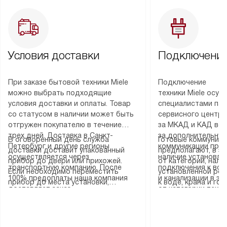
Условия доставки
Подключение
При заказе бытовой техники Miele
Подключение
можно выбрать подходящие
техники Miele осу
условия доставки и оплаты. Товар
специалистами пар
со статусом в наличии может быть
сервисного центра
отгружен покупателю в течение
за МКАД и КАД во
трех дней. Доставка в Санкт-
за дополнительную
В оговоренный день служба
Готовые коммуника
Петербург и другие регионы
коммуникации пре
доставки доставит упакованный
предполагают, в з
осуществляется через
наличие установле
прибор до двери или прихожей.
от категории, нали
транспортную компанию. После
подключения к во
Если необходимо переместить
установленной роз
100% предоплаты наша компания
и канализации в з
прибор до места установки,
к воде, крана и го
доставляет заказ
от категории техн
пожалуйста, предварительно
слива. Стандартна
до представительства
дополнительных ус
уточните это с менеджером.
включает в себя: с
транспортной компании в городе
определяется согл
За данную услугу взимается
транспортировочны
Москва. Пожалуйста, уточняйте
который можно по
дополнительная плата. Важно
разблокировку при