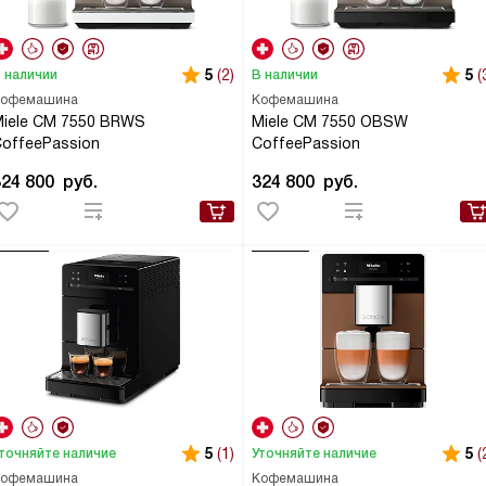
5
(2)
5
(
 наличии
В наличии
офемашина
Кофемашина
iele CM 7550 BRWS
Miele CM 7550 OBSW
offeePassion
CoffeePassion
324 800
руб.
324 800
руб.
5
(1)
5
(
точняйте наличие
Уточняйте наличие
офемашина
Кофемашина