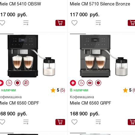
iele CM 5410 OBSW
Miele CM 5710 Silence Bronze
117 000
руб.
117 000
руб.
5
(5)
5
(
 наличии
В наличии
офемашина
Кофемашина
iele CM 6560 OBPF
Miele CM 6560 GRPF
168 900
руб.
168 900
руб.