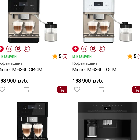
5
(5)
5
(
 наличии
В наличии
офемашина
Кофемашина
iele CM 6360 OBCM
Miele CM 6360 LOCM
168 900
руб.
168 900
руб.