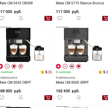
iele CM 5410 OBSW
Miele CM 5710 Silence Bronze
117 000
руб.
117 000
руб.
5
(5)
5
(
 наличии
В наличии
офемашина
Кофемашина
iele CM 6560 OBPF
Miele CM 6560 GRPF
168 900
руб.
162 400
руб.