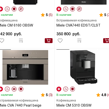
5
(5)
5
(
 наличии
В наличии
офемашина
Встраиваемая кофемашина
iele CM 6160 OBSW
Miele CVA7440 EDST/CLST
142 900
руб.
350 800
руб.
5
(3)
4.8
(
 наличии
В наличии
страиваемая кофемашина
Кофемашина
iele CVA 7440 Pearl beige
Miele CM 5310 OBSW