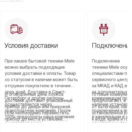
Условия доставки
Подключение
При заказе бытовой техники Miele
Подключение
можно выбрать подходящие
техники Miele осу
условия доставки и оплаты. Товар
специалистами пар
со статусом в наличии может быть
сервисного центра
отгружен покупателю в течение
за МКАД и КАД во
трех дней. Доставка в Санкт-
за дополнительную
В оговоренный день служба
Готовые коммуника
Петербург и другие регионы
коммуникации пре
доставки доставит упакованный
предполагают, в з
осуществляется через
наличие установле
прибор до двери или прихожей.
от категории, нали
транспортную компанию. После
подключения к во
Если необходимо переместить
установленной роз
100% предоплаты наша компания
и канализации в з
прибор до места установки,
к воде, крана и го
доставляет заказ
от категории техн
пожалуйста, предварительно
слива. Стандартна
до представительства
дополнительных ус
уточните это с менеджером.
включает в себя: с