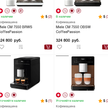
5
(2)
5
(
 наличии
В наличии
офемашина
Кофемашина
iele CM 7550 BRWS
Miele CM 7550 OBSW
offeePassion
CoffeePassion
324 800
руб.
324 800
руб.
5
(1)
5
(
точняйте наличие
Уточняйте наличие
офемашина
Кофемашина