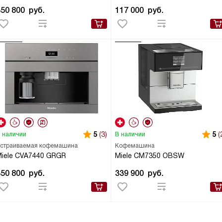
350 800
руб.
117 000
руб.
5
(3)
5
(
 наличии
В наличии
страиваемая кофемашина
Кофемашина
iele CVA7440 GRGR
Miele CM7350 OBSW
350 800
руб.
339 900
руб.