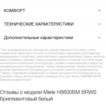
КОМФОРТ
ТЕХНИЧЕСКИЕ ХАРАКТЕРИСТИКИ
Дополнительные характеристики
* Все информационные материалы, представленные на Сайте, носят
справочный характер и не могут в полной мере передавать достоверную
информацию о свойствах, комплектации и характеристиках товара, включая
цвета, размеры и формы. Фирма-производитель оставляет за собой право
на внесение изменений в конструкцию, дизайн и комплектацию товара без
предварительного уведомления. Перед оформлением Заказа Покупатель
должен обратиться к Продавцу для уточнения свойств и характеристик
Товара. Подробная информация о товаре указывается в инструкции и на
упаковке товара. Используемое название в России: Миле H6600BM BRWS
бриллиантовый белый
Отзывы о модели Miele H6600BM BRWS
бриллиантовый белый