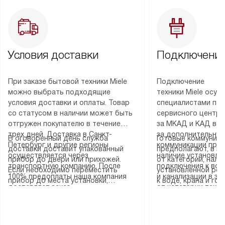
Условия доставки
Подключение
При заказе бытовой техники Miele
Подключение
можно выбрать подходящие
техники Miele осу
условия доставки и оплаты. Товар
специалистами пар
со статусом в наличии может быть
сервисного центра
отгружен покупателю в течение
за МКАД и КАД во
трех дней. Доставка в Санкт-
за дополнительную
В оговоренный день служба
Готовые коммуника
Петербург и другие регионы
коммуникации пре
доставки доставит упакованный
предполагают, в з
осуществляется через
наличие установле
прибор до двери или прихожей.
от категории, нали
транспортную компанию. После
подключения к во
Если необходимо переместить
установленной роз
100% предоплаты наша компания
и канализации в з
прибор до места установки,
к воде, крана и го
доставляет заказ
от категории техн
пожалуйста, предварительно
слива. Стандартна
до представительства
дополнительных ус
уточните это с менеджером.
включает в себя: с
транспортной компании в городе
определяется согл
За данную услугу взимается
транспортировочны
Москва. Пожалуйста, уточняйте
который можно по
дополнительная плата. Важно
разблокировку при