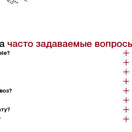
на
часто задаваемые вопрос
ele?
воз?
ату?
?