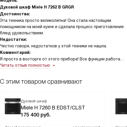
Модель:
Духовой шкаф Miele H 7262 B GRGR
Достоинства:
Эта техника просто великолепна! Она стала настоящим
помощником на моей кухне и сделала процесс приготовления
блюд удовольствием.
Недостатки:
Честно говоря, недостатков у этой техники не нашла.
Комментарий:
Я просто в восторге от этого прибора! Все функции работают
безупречно, и он стал незаменимым помощником на моей
Читать отзыв полностью
кухне. Особенно мне нравится, что у него есть пять уровней
приготовления, что позволяет мне экспериментировать с
С этим товаром сравнивают
различными блюдами.
Сенсорный дисплей очень удобен в использовании, а таймер
Духовой шкаф
помогает контролировать процесс приготовления. Мне
Miele H 7260 B EDST/CLST
больше не нужно беспокоиться о том, что я забуду о блюде в
175 400
руб.
духовке, и оно пережарится.