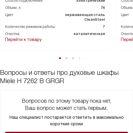
Автоматические программы - это просто спасение для меня.
Способ подключения:
электрический
Способ
Когда я впервые попробовала использовать их, я была
Объем, л:
76
Объем,
удивлена, насколько все просто и удобно.
Цвет:
нержавеющая сталь
Цвет:
CleanSteel
Быстрый разогрев - это еще одна функция, которую я оценила.
Количество режимов работы:
7
Количе
Теперь мне не нужно ждать долго, пока духовка нагреется.
Очистка:
каталитическая
Очистк
Перейти к товару
Перей
А что касается качества приготовления, то здесь все просто
идеально. Я уже успела испечь несколько пирогов, и все они
получились великолепными!
Вопросы и ответы про духовые шкафы
Очистка духовки тоже не вызывает проблем, благодаря
каталитической системе. Никаких сложностей и лишнего труда.
Miele H 7262 B GRGR
Я очень рада, что решила приобрести эту технику. Она сделала
мою жизнь на кухне намного проще и приятнее. Очень
Вопросов по этому товару пока нет,
рекомендую!
Ваш вопрос может стать первым.
Наш специалист постарается ответить в максимально
короткие сроки