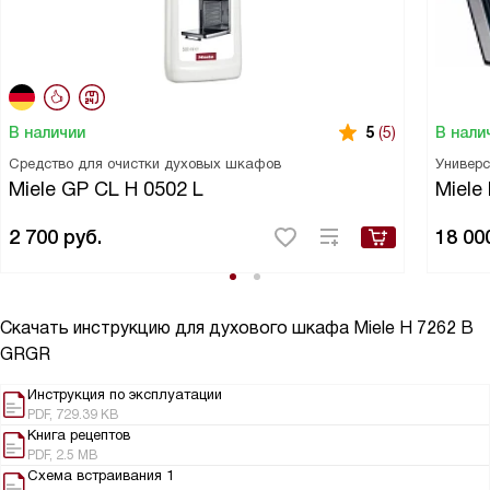
В наличии
В нали
5
(5)
Средство для очистки духовых шкафов
Универс
Miele GP CL H 0502 L
Miele
2 700
руб.
18 00
Скачать инструкцию для духового шкафа
Miele H 7262 B
GRGR
Инструкция по эксплуатации
PDF, 729.39 KB
Книга рецептов
PDF, 2.5 MB
Схема встраивания 1