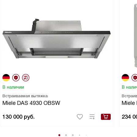
В наличии
В нали
Встраиваемая вытяжка
Встраи
Miele DAS 4930 OBSW
Miele
130 000
руб.
234 0