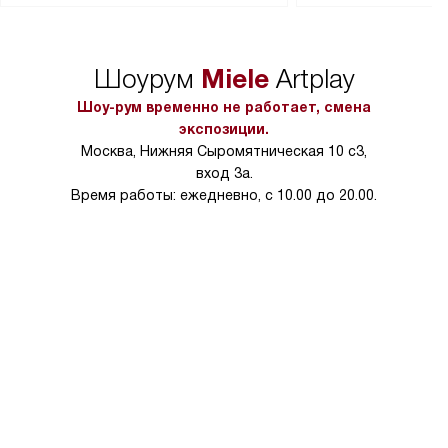
сможете переместить прибор
материалы, навеш
в нужное место, учитывая размеры
и перевешивание д
упаковки или без нее.
выполнения специа
Miele
Шоурум
Artplay
в условиях повыше
тарифы на услуги 
Шоу-рум временно не работает, смена
на 30%.
экспозиции.
Москва, Нижняя Сыромятническая 10 с3,
вход 3а.
Время работы: ежедневно, с 10.00 до 20.00.