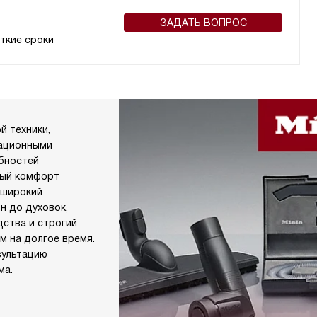
ЗАДАТЬ ВОПРОС
ткие сроки
й техники,
вационными
ебностей
ный комфорт
 широкий
н до духовок,
дства и строгий
м на долгое время.
сультацию
ма.