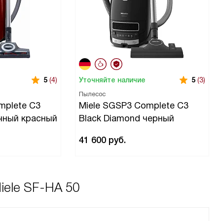
Уточняйте наличие
5
(4)
5
(3)
Пылесос
mplete C3
Miele SGSP3 Complete C3
чный красный
Black Diamond черный
41 600
руб.
iele SF-HA 50