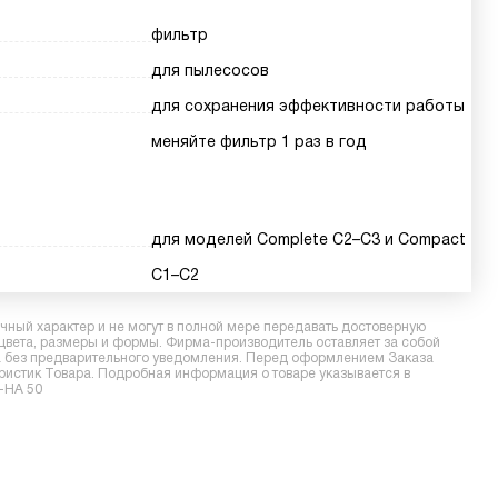
фильтр
для пылесосов
для сохранения эффективности работы
меняйте фильтр 1 раз в год
для моделей Complete C2–C3 и Compact
C1–C2
ный характер и не могут в полной мере передавать достоверную
 цвета, размеры и формы. Фирма-производитель оставляет за собой
ра без предварительного уведомления. Перед оформлением Заказа
еристик Товара. Подробная информация о товаре указывается в
F-HA 50