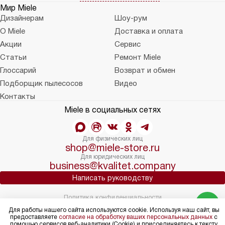
Мир Miele
Дизайнерам
Шоу-рум
О Miele
Доставка и оплата
Акции
Сервис
Статьи
Ремонт Miele
Глоссарий
Возврат и обмен
Подборщик пылесосов
Видео
Контакты
Miele в социальных сетях
Для физических лиц
shop@miele-store.ru
Для юридических лиц
business@kvalitet.company
Написать руководству
Политика конфиденциальности
Условия продажи
Для работы нашего сайта используются cookie. Используя наш сайт, вы
предоставляете
согласие на обработку ваших персональных данных
Карта сайта
с
помощью сервисов веб-аналитики (Cookie) и присоединяетесь к тексту