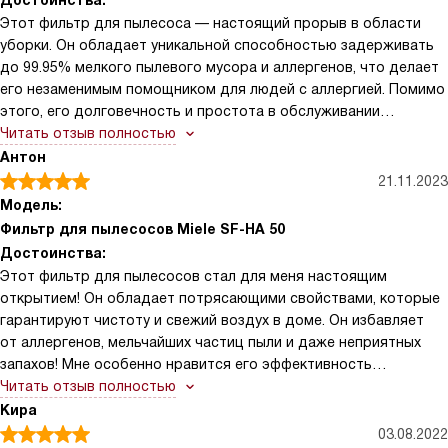
Достоинства:
Этот фильтр для пылесоса — настоящий прорыв в области
уборки. Он обладает уникальной способностью задерживать
до 99.95% мелкого пылевого мусора и аллергенов, что делает
его незаменимым помощником для людей с аллергией. Помимо
этого, его долговечность и простота в обслуживании
поражает. К тому же, его установка не требует особых усилий,
Читать отзыв полностью
что существенно облегчает процесс эксплуатации.
Антон
21.11.2023
Модель:
Фильтр для пылесосов Miele SF-HA 50
Достоинства:
Этот фильтр для пылесосов стал для меня настоящим
открытием! Он обладает потрясающими свойствами, которые
гарантируют чистоту и свежий воздух в доме. Он избавляет
от аллергенов, мельчайших частиц пыли и даже неприятных
запахов! Мне особенно нравится его эффективность
и продолжительный срок службы.
Читать отзыв полностью
Кира
03.08.2022