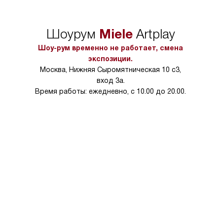
сможете переместить прибор
материалы, навеш
в нужное место, учитывая размеры
и перевешивание д
упаковки или без нее.
выполнения специа
Miele
Шоурум
Artplay
в условиях повыше
тарифы на услуги 
Шоу-рум временно не работает, смена
на 30%.
экспозиции.
Москва, Нижняя Сыромятническая 10 с3,
вход 3а.
Время работы: ежедневно, с 10.00 до 20.00.