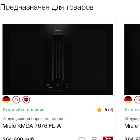
Предназначен для товаров
Уточняйте наличие
Уточня
5
(3)
Индукционная варочная панель
Индукци
Miele KMDA 7676 FL-A
Miele
364 600
руб.
364 6