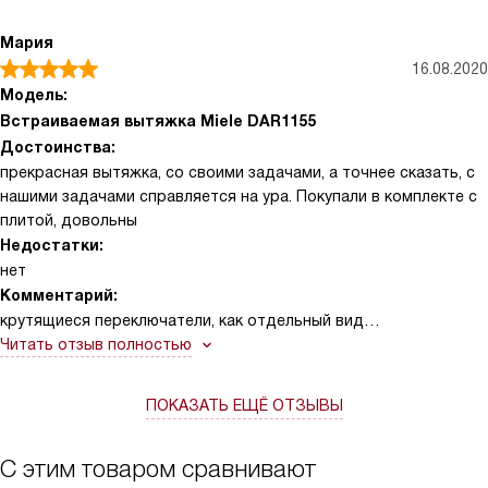
Мария
16.08.2020
Модель:
Встраиваемая вытяжка Miele DAR1155
Достоинства:
прекрасная вытяжка, со своими задачами, а точнее сказать, с
нашими задачами справляется на ура. Покупали в комплекте с
плитой, довольны
Недостатки:
нет
Комментарий:
крутящиеся переключатели, как отдельный вид
благодарности! Очень стильно и при этом максимально
Читать отзыв полностью
практично! После посудомойки фильтры такие же блестючие,
никаких деформаций или царапок нет. я очень довольна всем
ПОКАЗАТЬ ЕЩЁ ОТЗЫВЫ
С этим товаром сравнивают