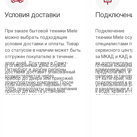
Условия доставки
Подключение
При заказе бытовой техники Miele
Подключение
можно выбрать подходящие
техники Miele осу
условия доставки и оплаты. Товар
специалистами пар
со статусом в наличии может быть
сервисного центра
отгружен покупателю в течение
за МКАД и КАД во
трех дней. Доставка в Санкт-
за дополнительную
В оговоренный день служба
Готовые коммуника
Петербург и другие регионы
коммуникации пре
доставки доставит упакованный
предполагают, в з
осуществляется через
наличие установле
прибор до двери или прихожей.
от категории, нали
транспортную компанию. После
подключения к во
Если необходимо переместить
установленной роз
100% предоплаты наша компания
и канализации в з
прибор до места установки,
к воде, крана и го
доставляет заказ
от категории техн
пожалуйста, предварительно
слива. Стандартна
до представительства
дополнительных ус
уточните это с менеджером.
включает в себя: с
транспортной компании в городе
определяется согл
За данную услугу взимается
транспортировочны
Москва. Пожалуйста, уточняйте
который можно по
дополнительная плата. Важно
разблокировку при
условия доставки у менеджера при
на нашем сайте в 
учитывать, что если размеры
соединение отдель
оформлении заказа.
«Подключение».
прибора не позволяют ему пройти
монтаж техники в 
через дверной проем, сотрудники
на место с проверк