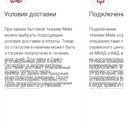
Условия доставки
Подключение
При заказе бытовой техники Miele
Подключение
можно выбрать подходящие
техники Miele осу
условия доставки и оплаты. Товар
специалистами пар
со статусом в наличии может быть
сервисного центра
отгружен покупателю в течение
за МКАД и КАД во
трех дней. Доставка в Санкт-
за дополнительную
В оговоренный день служба
Готовые коммуника
Петербург и другие регионы
коммуникации пре
доставки доставит упакованный
предполагают, в з
осуществляется через
наличие установле
прибор до двери или прихожей.
от категории, нали
транспортную компанию. После
подключения к во
Если необходимо переместить
установленной роз
100% предоплаты наша компания
и канализации в з
прибор до места установки,
к воде, крана и го
доставляет заказ
от категории техн
пожалуйста, предварительно
слива. Стандартна
до представительства
дополнительных ус
уточните это с менеджером.
включает в себя: с
транспортной компании в городе
определяется согл
За данную услугу взимается
транспортировочны
Москва. Пожалуйста, уточняйте
который можно по
дополнительная плата. Важно
разблокировку при
условия доставки у менеджера при
на нашем сайте в 
учитывать, что если размеры
соединение отдель
оформлении заказа.
«Подключение».
прибора не позволяют ему пройти
монтаж техники в 
через дверной проем, сотрудники
на место с проверк