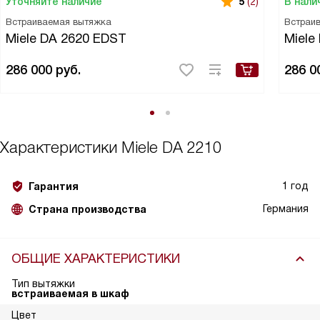
Уточняйте наличие
В нали
5
(2)
Встраиваемая вытяжка
Встраи
Miele DA 2620 EDST
Miele
286 000
руб.
286 0
Характеристики
Miele DA 2210
1 год
Гарантия
Германия
Страна производства
ОБЩИЕ ХАРАКТЕРИСТИКИ
Тип вытяжки
встраиваемая в шкаф
Цвет